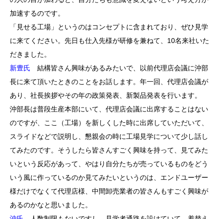
加速するのです。
「見せる工場」というのはコンセプトに含まれており、ぜひ見学
に来てください。先日も仕入先様が研修を兼ねて、10名来社いた
だきました。
新豊氏
結構皆さん興味があるみたいで、以前代理店会議に沖部
長に来て頂いたときのことをお話します。年一回、代理店会議が
あり、社長挨拶やその年の政策発表、新製品発表を行います。
沖部長は普段生産本部にいて、代理店会議に出席することはない
のですが、ここ（工場）を新しくした時に出席していただいて、
スライドなどで説明し、懇親会の時に工場見学について少し話し
てみたのです。そうしたら皆さんすごく興味を持って、見てみた
いという反応があって、やはり自分たちが売っているものをどう
いう風に作っているのか見てみたいというのは、エンドユーザー
様だけでなくて代理店様、中間卸売業者の皆さんもすごく興味が
あるのかなと思いました。
沖氏
人数制限もないですし、見学者通路を設けていて、着替え