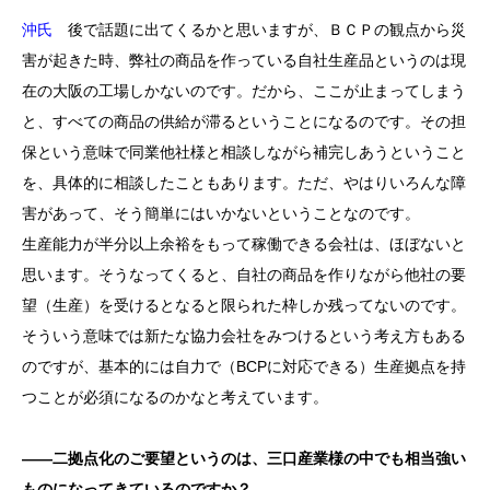
沖氏
後で話題に出てくるかと思いますが、ＢＣＰの観点から災
害が起きた時、弊社の商品を作っている自社生産品というのは現
在の大阪の工場しかないのです。だから、ここが止まってしまう
と、すべての商品の供給が滞るということになるのです。その担
保という意味で同業他社様と相談しながら補完しあうということ
を、具体的に相談したこともあります。ただ、やはりいろんな障
害があって、そう簡単にはいかないということなのです。
生産能力が半分以上余裕をもって稼働できる会社は、ほぼないと
思います。そうなってくると、自社の商品を作りながら他社の要
望（生産）を受けるとなると限られた枠しか残ってないのです。
そういう意味では新たな協力会社をみつけるという考え方もある
のですが、基本的には自力で（BCPに対応できる）生産拠点を持
つことが必須になるのかなと考えています。
――二拠点化のご要望というのは、三口産業様の中でも相当強い
ものになってきているのですか？