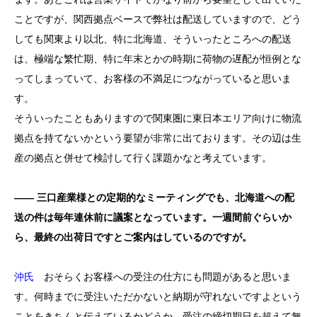
ことですが、関西拠点ベースで弊社は配送していますので、どう
しても関東より以北、特に北海道、そういったところへの配送
は、極端な繁忙期、特に年末とかの時期に荷物の遅配が恒例とな
ってしまっていて、お客様の不満足につながっていると思いま
す。
そういったこともありますので関東圏に東日本エリア向けに物流
拠点を持てないかという要望が非常に出ております。その辺は生
産の拠点と併せて検討して行く課題かなと考えています。
―― 三口産業様との定期的なミーティングでも、北海道への配
送の件は毎年連休前に議案となっています。一週間前ぐらいか
ら、最終の出荷日ですとご案内はしているのですが。
沖氏
おそらくお客様への受注の仕方にも問題があると思いま
す。何時までに受注いただかないと納期が守れないですよという
ことをきちんと伝えているかどうか、受注の締切期日を超えて無