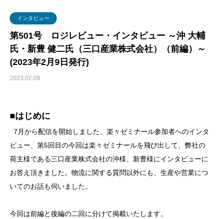
グローバル・ロジスティクス
経営戦略・経営管理
WSセミナー
物流コスト
インタビュー
マーケティング
物流システム
第501号 ロジレビュー・インタビュー ～沖 大輔
氏・新豊 健二氏（三口産業株式会社）（前編）～
物流品質
(2023年2月9日発行)
物流人材
2023.02.09
輸配送
■はじめに
7月から配信を開始しました、楽々ゼミナール参加者へのインタ
ビュー、第5回目の今回は楽々ゼミナールを飛び出して、弊社の
荷主様である三口産業株式会社の沖様、新豊様にインタビューに
お答え頂きました。物流に関する質問以外にも、生産や営業につ
いてのお話も伺いました。
今回は前編と後編の二回に分けて掲載いたします。