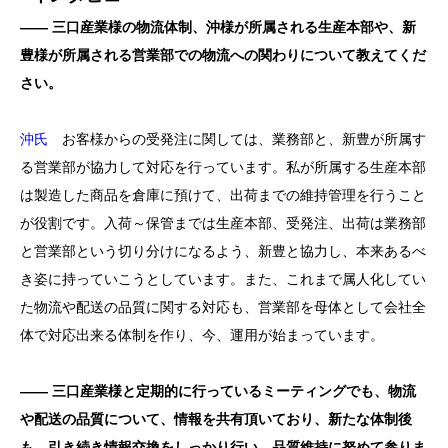
―― 三口産業様の物流体制、沖様が所属される生産本部や、新
豊様が所属される営業部での物流への関わりについて教えてくだ
さい。
沖氏
お客様からの受発注に関しては、業務部と、新豊が所属す
る営業部が協力して対応を行っています。私が所属する生産本部
は製造した商品を倉庫に預けて、出荷までの維持管理を行うこと
が役割です。入荷～保管までは生産本部、受発注、出荷は業務部
と営業部という切り分けになるよう、新豊と協力し、本来あるべ
き姿に持っていこうとしています。また、これまで属人化してい
た物流や配送の品質に関する対応も、営業部を母体として会社全
体で対応出来る体制を作り、今、運用が始まっています。
―― 三口産業様と定期的に行っているミーティングでも、物流
や配送の品質について、情報を共有頂いており、新たな体制後
も、引き続き情報交換をしっかり行い、品質維持に努めて参りま