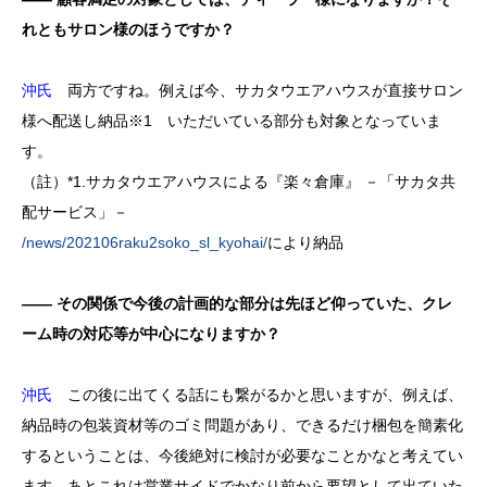
れともサロン様のほうですか？
沖氏
両方ですね。例えば今、サカタウエアハウスが直接サロン
様へ配送し納品※1 いただいている部分も対象となっていま
す。
（註）*1.サカタウエアハウスによる『楽々倉庫』 －「サカタ共
配サービス」－
/news/202106raku2soko_sl_kyohai/
により納品
―― その関係で今後の計画的な部分は先ほど仰っていた、クレ
ーム時の対応等が中心になりますか？
沖氏
この後に出てくる話にも繋がるかと思いますが、例えば、
納品時の包装資材等のゴミ問題があり、できるだけ梱包を簡素化
するということは、今後絶対に検討が必要なことかなと考えてい
ます。あとこれは営業サイドでかなり前から要望として出ていた