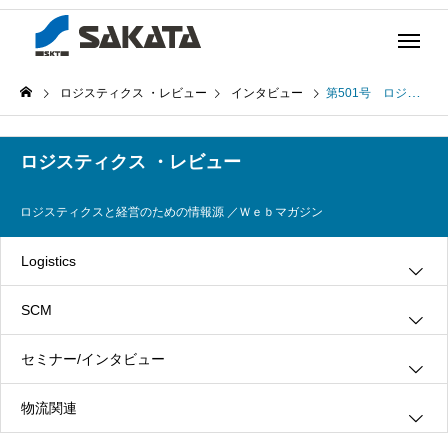
ロジスティクス ・レビュー
インタビュー
第501号 ロジレビュー・インタビュー ～沖 大輔氏・新豊 健二氏（三口産業株式会社）（前編）～ (2023年2月9日発行)
ロジスティクス ・レビュー
ロジスティクスと経営のための情報源 ／Ｗｅｂマガジン
Logistics
SCM
グリーン・ロジスティクス
セミナー/インタビュー
３ＰＬ
情報システム
物流関連
ロジスティクス
生産管理
インタビュー