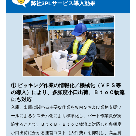
弊社3PLサービス導入効果
① ピッキング作業の情報化／機械化（ＶＰＳ等
の導入）により、多頻度小口出荷、ＢｔｏＣ物流
にも対応
入庫、出庫に関わる主要な作業をＷＭＳおよび業務支援ツ
ールによるシステム化により標準化し、パート作業員が実
施することで、ＢｔｏＢ・ＢｔｏＣ物流に対応した多頻度
小口出荷にかかる運営コスト（人件費）を抑制し、高品質