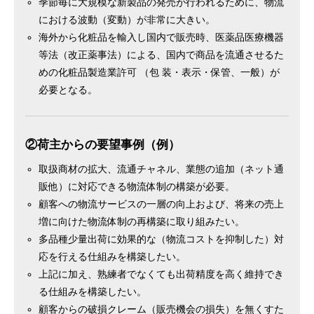
季節毎に大規模な新製品の発売が行われるために、物流
における波動（変動）が非常に大きい。
海外から化粧品を輸入し国内で販売時、医薬品医療機器
等法（改正薬事法）による、国内で商品を流通させるた
めの化粧品製造業許可 （包 装・表示・保管、一般）が
必要となる。
②荷主からの要望事例（例）
取扱商材の拡大、流通チャネル、業態の追加（ネット通
販他）に対応できる物流体制の構築が必要。
顧客への物流サービスの一層の向上および、将来の売上
増に向けた物流体制の再構築に取り組みたい。
多品種少量出荷に効果的な（物流コストを抑制した）対
応を行える仕組みを構築したい。
上記に加え、熟練者でなくても出荷精度を高く維持でき
る仕組みを構築したい。
顧客からの破損クレーム（販売機会の損失）を無くすた