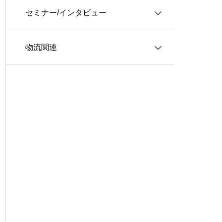
セミナー/インタビュー
３ＰＬ
情報システム
物流関連
ロジスティクス
生産管理
インタビュー
グローバル・ロジスティクス
経営戦略・経営管理
WSセミナー
物流コスト
マーケティング
物流システム
物流品質
物流人材
輸配送