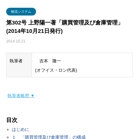
グローバル・ロジスティクス
経営戦略・経営管理
WSセミナー
物流コスト
物流システム
マーケティング
物流システム
第302号 上野陽一著「購買管理及び倉庫管理」
(2014年10月21日発行)
物流品質
2014.10.21
物流人材
執筆者
吉本 隆一
輸配送
(オフイス・ロン代表)
執筆者略歴 ▼
目次
はじめに
１ 「購買管理及び倉庫管理」の構成