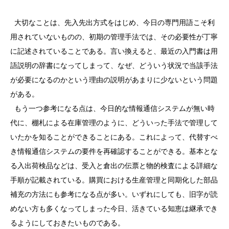
大切なことは、先入先出方式をはじめ、今日の専門用語こそ利
用されていないものの、初期の管理手法では、その必要性が丁寧
に記述されていることである。言い換えると、最近の入門書は用
語説明の辞書になってしまって、なぜ、どういう状況で当該手法
が必要になるのかという理由の説明があまりに少ないという問題
がある。
もう一つ参考になる点は、今日的な情報通信システムが無い時
代に、棚札による在庫管理のように、どういった手法で管理して
いたかを知ることができることにある。これによって、代替すべ
き情報通信システムの要件を再確認することができる。基本とな
る入出荷検品などは、受入と倉出の伝票と物的検査による詳細な
手順が記載されている。購買における生産管理と同期化した部品
補充の方法にも参考になる点が多い。いずれにしても、旧字が読
めない方も多くなってしまった今日、活きている知恵は継承でき
るようにしておきたいものである。