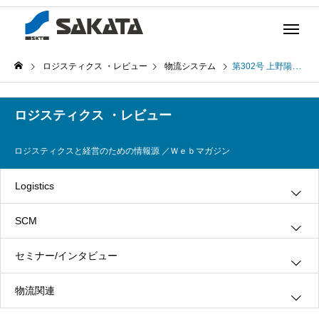
ロジスティクス ・レビュー
物流システム
第302号 上野陽一著「購買管理及び倉庫管理」(2014年10月21日発行)
ロジスティクス ・レビュー
ロジスティクスと経営のための情報源 ／Ｗｅｂマガジン
Logistics
SCM
グリーン・ロジスティクス
セミナー/インタビュー
３ＰＬ
情報システム
物流関連
ロジスティクス
生産管理
インタビュー