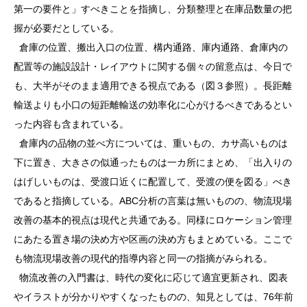
第一の要件と」すべきことを指摘し、分類整理と在庫品数量の把
握が必要だとしている。
倉庫の位置、搬出入口の位置、構内通路、庫内通路、倉庫内の
配置等の施設設計・レイアウトに関する個々の留意点は、今日で
も、大半がそのまま適用できる視点である（図３参照）。長距離
輸送よりも小口の短距離輸送の効率化に心がけるべきであるとい
った内容も含まれている。
倉庫内の品物の並べ方については、重いもの、カサ高いものは
下に置き、大きさの似通ったものは一カ所にまとめ、「出入りの
はげしいものは、受渡口近くに配置して、受渡の便を図る」べき
であると指摘している。ABC分析の言葉は無いものの、物流現場
改善の基本的視点は現代と共通である。同様にロケーション管理
にあたる置き場の決め方や区画の決め方もまとめている。ここで
も物流現場改善の現代的指導内容と同一の指摘がみられる。
物流改善の入門書は、時代の変化に応じて適宜更新され、図表
やイラストが分かりやすくなったものの、知見としては、76年前