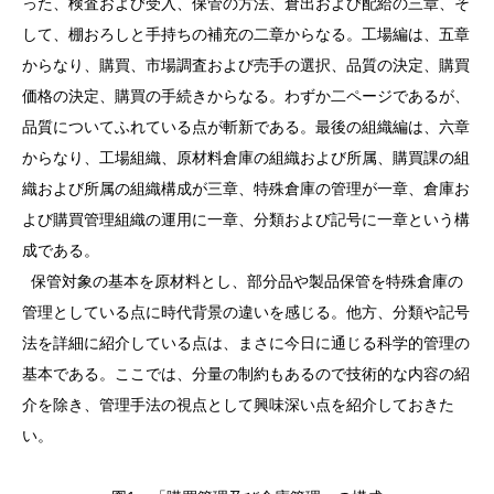
った、検査および受入、保管の方法、倉出および配給の三章、そ
して、棚おろしと手持ちの補充の二章からなる。工場編は、五章
からなり、購買、市場調査および売手の選択、品質の決定、購買
価格の決定、購買の手続きからなる。わずか二ページであるが、
品質についてふれている点が斬新である。最後の組織編は、六章
からなり、工場組織、原材料倉庫の組織および所属、購買課の組
織および所属の組織構成が三章、特殊倉庫の管理が一章、倉庫お
よび購買管理組織の運用に一章、分類および記号に一章という構
成である。
保管対象の基本を原材料とし、部分品や製品保管を特殊倉庫の
管理としている点に時代背景の違いを感じる。他方、分類や記号
法を詳細に紹介している点は、まさに今日に通じる科学的管理の
基本である。ここでは、分量の制約もあるので技術的な内容の紹
介を除き、管理手法の視点として興味深い点を紹介しておきた
い。