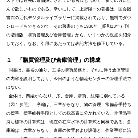
ストでは過去の遺物扱いされている古典も含めて、多くの方に読
んで欲しいものである。幸いにして、上野陽一の著書は、国会図
書館の近代デジタルライブラリーに掲載されており、無料でダウ
ンロードもできるので、その著書のうち1938年（昭和13年）刊
の増補版「購買管理及び倉庫管理」から、いくつかの視点を紹介
しておく。なお、引用にあたっては表記方法を修正している。
１ 「購買管理及び倉庫管理」の構成
同書は、書名の通り、工場の購買業務と、それに伴う倉庫管理
の内容を説明しており、今日のような物流センターの管理手法で
はない。
全体は、四編からなり、序、倉庫、購買、組織に別れている
（図１参照）。序編は、三章からなり、物の管理、常備品手持ち
の標準、標準維持手段としての残高表に分かれている。常備品手
持ち標準の計算式は、現在の在庫水準の計算式と同様である。倉
庫編は、六章からなり、倉庫の位置および設備と、作業手順に沿