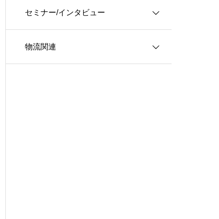
セミナー/インタビュー
３ＰＬ
情報システム
物流関連
ロジスティクス
生産管理
インタビュー
グローバル・ロジスティクス
経営戦略・経営管理
WSセミナー
物流コスト
マーケティング
物流システム
物流品質
物流人材
輸配送