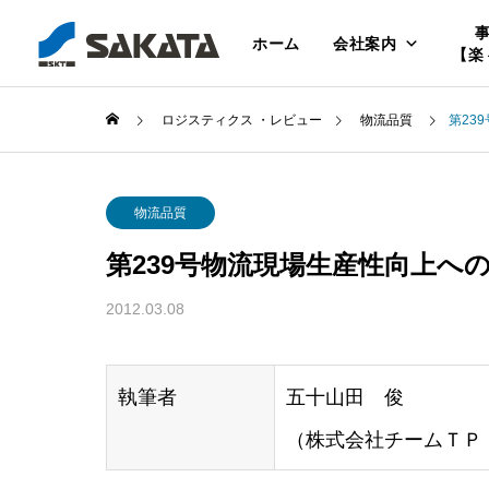
ホーム
会社案内
【楽
ロジスティクス ・レビュー
物流品質
第23
物流品質
第239号物流現場生産性向上への取
2012.03.08
執筆者
五十山田 俊
（株式会社チームＴＰ