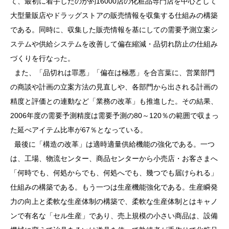
て、最初に着手したのが約16000店の化粧品専門店を中心として
大型量販店やドラッグストアの販売情報を収集する仕組みの構築
である。同時に、収集した販売情報を基にしての需要予測立案シ
ステムや供給システムを改善して偏在縮減・品切れ防止の仕組み
づくりを行なった。
また、「品切れは罪悪」「偏在は極悪」を合言葉に、営業部門
の商談や計画の立案方法の見直しや、各部門から出される計画の
精度と評価との連動など「業務の改革」も推進した。その結果、
2006年度の需要予測精度は需要予測の80～120％の範囲で収まっ
た延べアイテム比率が67％となっている。
最後に「構造の改革」は適時適量供給機能の強化である。一つ
は、工場、物流センター、商品センターから小売店・お客さまへ
「何時でも、何処からでも、何処へでも、幾つでも届けられる」
仕組みの構築である。もう一つは生産機能強化である。生産瞬発
力の向上と柔軟な生産体制の構築で、柔軟な生産体制とはキャノ
ンで有名な「セル生産」であり、売上規模の小さい商品は、設備