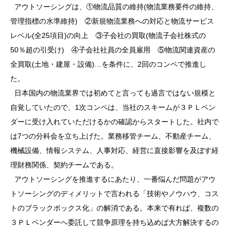
アウトソーシングは、①物流品質の維持(物流業務要件の維持、
管理指標の水準維持) ②新規物流業務への対応と物流サービス
レベル(全25項目)の向上 ③子会社の買取(物流子会社株式の
50％超の引受け) ④子会社社員の全員雇用 ⑤物流関連資産の
全買取(土地・建屋・設備)…を条件に、2回のコンペで推進し
た。
日本国内の物流業界では初めてと言っても過言ではない規模と
自覚していたので、1次コンペは、当社のスキームが３ＰＬベン
ダーに受け入れていただけるかの確認からスタートした。社内で
は7つの分科会を立ち上げた。業務移管チーム、不動産チーム、
機械設備、情報システム、人事対応、経営に直接影響を及ぼす経
理財務関係、契約チームである。
アウトソーシングを推進するにあたり、一番悩んだ問題がアウ
トソーシングのディメリットで言われる「技術やノウハウ、コス
トのブラックボックス化」の解消である。本来で有れば、複数の
３ＰＬベンダーへ委託して競争原理を持ち込めば大方解決するの