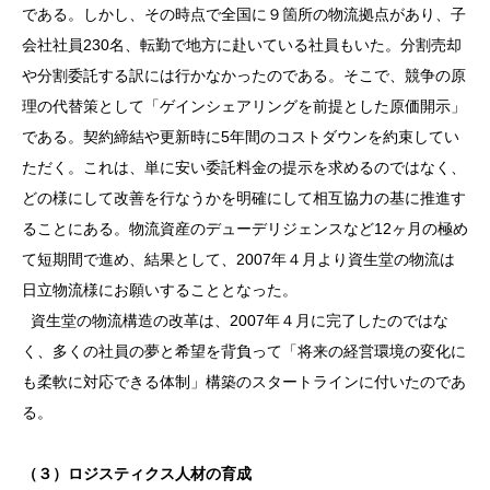
である。しかし、その時点で全国に９箇所の物流拠点があり、子
会社社員230名、転勤で地方に赴いている社員もいた。分割売却
や分割委託する訳には行かなかったのである。そこで、競争の原
理の代替策として「ゲインシェアリングを前提とした原価開示」
である。契約締結や更新時に5年間のコストダウンを約束してい
ただく。これは、単に安い委託料金の提示を求めるのではなく、
どの様にして改善を行なうかを明確にして相互協力の基に推進す
ることにある。物流資産のデューデリジェンスなど12ヶ月の極め
て短期間で進め、結果として、2007年４月より資生堂の物流は
日立物流様にお願いすることとなった。
資生堂の物流構造の改革は、2007年４月に完了したのではな
く、多くの社員の夢と希望を背負って「将来の経営環境の変化に
も柔軟に対応できる体制」構築のスタートラインに付いたのであ
る。
（３）ロジスティクス人材の育成