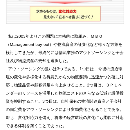
私は2003年よりこの問題に本格的に取組み、ＭＢＯ
（Management buy-out）や物流資産の証券化など様々な方策を
検討してきたが、最終的には物流業務のアウトソーシングと子会
社及び物流資産の売却を選択した。
アウトソーシングの狙いは3つである。1つ目は、今後の流通環
境の変化や多様化する得意先からの物流要請に迅速かつ的確に対
応し物流品質や顧客満足を向上させること。2つ目は、３ＰＬベ
ンダーのリソースを活用した物流コストのさらなる低減と設備投
資を抑制すること。3つ目は、自社保有の物流関連資産と子会社
の固定費をアウトソーシングにより変動費化させることである。
即ち、変化対応力を備え、将来の経営環境の変化にも柔軟に対応
できる体制を築くことであった。