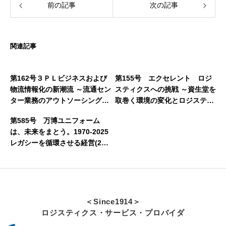
前の記事
次の記事
関連記事
第162号３ＰＬビジネスおよび
第155号 エクセレント ロジ
物流情報化の新潮流 ～流通セン
スティクスへの挑戦 ～資生堂を
ター業務のアウトソーシングと
取巻く環境の変化とロジスティ
物流管理システムの最新事例～
クス改革について～（前編）
第585号 万博ユニフォーム
（後編）(2008年12月16日発行)
（2008年9月4日発行）
は、未来をまとう。1970-2025
レガシーを循環させる経営(202
6年8月6日発行)
＜Since1914＞
ロジスティクス・サービス・プロバイダ