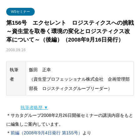
グローバル・ロジスティクス
経営戦略・経営管理
WSセミナー
物流コスト
WSセミナー
マーケティング
物流システム
第156号 エクセレント ロジスティクスへの挑戦
～資生堂を取巻く環境の変化とロジスティクス改
物流品質
革について～（後編）（2008年9月16日発行）
物流人材
2008.09.16
輸配送
執筆
飯田 正幸
者
（資生堂プロフェッショナル株式会社 企画管理部
部長 ロジスティクスグループリーダー）
執筆者略歴 ▼
＊サカタグループ2008年2月26日開催セミナーの講演内容をもと
に編集しご案内しています。
＊
前編（2008年9月4日発行 第155号）
より