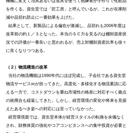
機械に変えて冶具あるいは道具を使って熟練者が手作りで化粧品
を作くる。資生堂では「匠工房」と呼んでいるが、これが在庫削
減や品切れ防止に一番効果を上げた。
結果として、新製品による偏在が激減し、品切れも2006年度は
改革前の約１／３となった。本当のＳＣ力を見るのは棚卸資産状
況での評価が一番良いと思われるが、売上対棚卸資産比率も徐々
に良くなりつつある。
（２）物流構造の改革
当社の物流機能は1990年代にほぼ完成し、子会社である資生堂
物流サービス㈱が担ってきた。高度化・多様化する物流要請に応
える一方で、コストダウンを重ね市場性の格差に対応すべく拠点
の統廃合も繰返してきた。しかし、経営環境の変化や将来を見据
えたあるべき姿への対応には至っていなかった。
経営環境面では、資生堂本体が経営スタイルの転換を余儀なく
され、財務体質の強化やコアコンピタンスへの集中投資が必要と