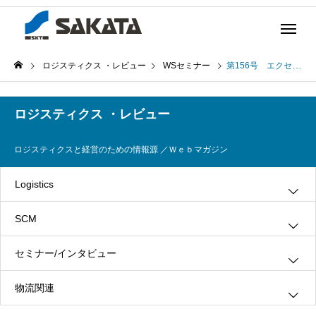
ロジスティクス ・レビュー
WSセミナー
第156号 エクセレント ロジスティクスへの挑戦～資生堂を取巻く環境の変化とロジスティクス改革について～（後編）（2008年9月16日発行）
ロジスティクス ・レビュー
ロジスティクスと経営のための情報源 ／Ｗｅｂマガジン
Logistics
SCM
グリーン・ロジスティクス
セミナー/インタビュー
３ＰＬ
情報システム
物流関連
ロジスティクス
生産管理
インタビュー