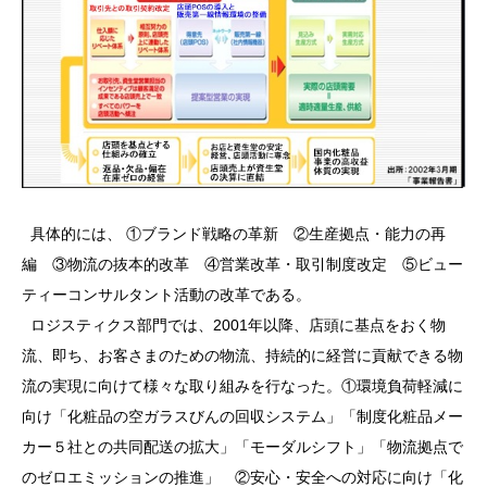
具体的には、 ①ブランド戦略の革新 ②生産拠点・能力の再
編 ③物流の抜本的改革 ④営業改革・取引制度改定 ⑤ビュー
ティーコンサルタント活動の改革である。
ロジスティクス部門では、2001年以降、店頭に基点をおく物
流、即ち、お客さまのための物流、持続的に経営に貢献できる物
流の実現に向けて様々な取り組みを行なった。①環境負荷軽減に
向け「化粧品の空ガラスびんの回収システム」「制度化粧品メー
カー５社との共同配送の拡大」「モーダルシフト」「物流拠点で
のゼロエミッションの推進」 ②安心・安全への対応に向け「化