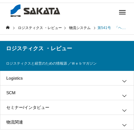
ロジスティクス ・レビュー
物流システム
第541号 「ヘルスケア分野で利用が進むGS１標準」～医療機器のバーコード表示規制とトレーサビリティ強化の動向～ (2024年10月10日発行)
ロジスティクス ・レビュー
ロジスティクスと経営のための情報源 ／Ｗｅｂマガジン
Logistics
SCM
グリーン・ロジスティクス
セミナー/インタビュー
３ＰＬ
情報システム
物流関連
ロジスティクス
生産管理
インタビュー