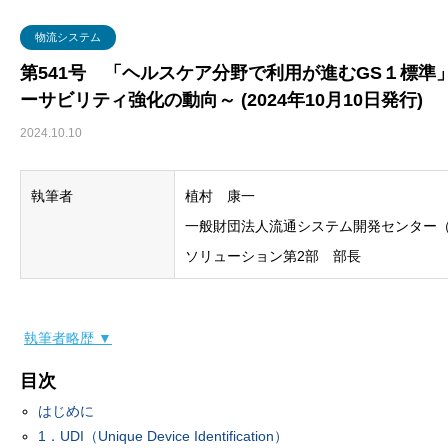
グローバル・ロジスティクス
経営戦略・経営管理
WSセミナー
物流コスト
物流システム
マーケティング
物流システム
第541号 「ヘルスケア分野で利用が進むGS１標
ーサビリティ強化の動向～ (2024年10月10日発行)
物流品質
2024.10.10
物流人材
執筆者
植村 康一
輸配送
一般財団法人流通システム開発センター（GS
ソリューション第2部 部長
執筆者略歴 ▼
目次
はじめに
1．UDI（Unique Device Identification）