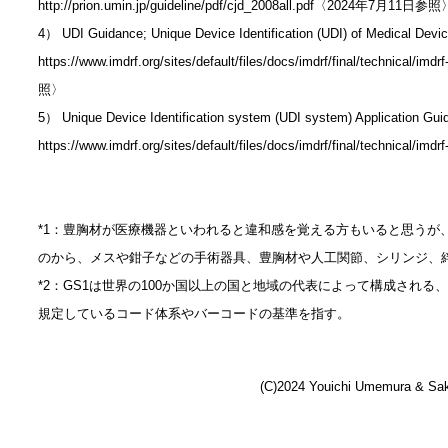
http://prion.umin.jp/guideline/pdf/cjd_2008all.pdf〈2024年7月11日参照
4） UDI Guidance; Unique Device Identification (UDI) of Medical Devi
https://www.imdrf.org/sites/default/files/docs/imdrf/final/technica
照〉
5） Unique Device Identification system (UDI system) Application Gu
https://www.imdrf.org/sites/default/files/docs/imdrf/final/techni
*1：豊胸材が医療機器といわれると違和感を覚える方もいると思うが
のから、メスや鉗子などの手術器具、豊胸材や人工関節、シリンジ、
*2：GS1は世界の100か国以上の国と地域の代表によって構成される
規定しているコード体系やバーコードの基準を指す。
(C)2024 Youichi Umemura & Sak