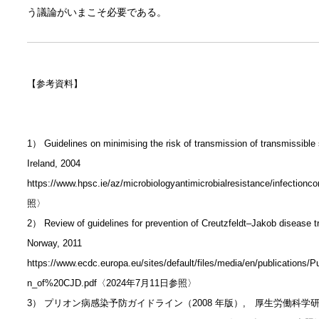
う議論がいまこそ必要である。
【参考資料】
1） Guidelines on minimising the risk of transmission of transmissible 
Ireland, 2004
https://www.hpsc.ie/az/microbiologyantimicrobialresistance/infecti
照〉
2） Review of guidelines for prevention of Creutzfeldt–Jakob disease 
Norway, 2011
https://www.ecdc.europa.eu/sites/default/files/media/en/publications
n_of%20CJD.pdf〈2024年7月11日参照〉
3） プリオン病感染予防ガイドライン（2008 年版）, 厚生労働科学研