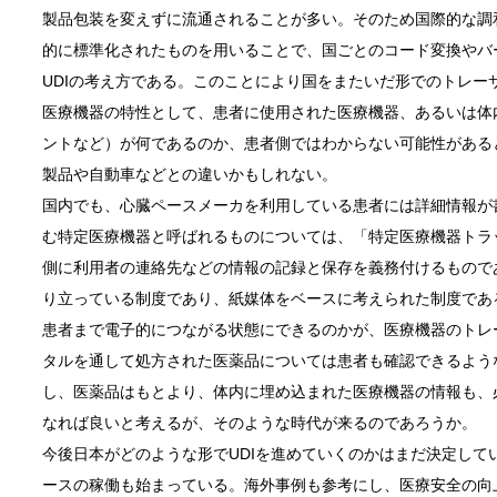
製品包装を変えずに流通されることが多い。そのため国際的な調
的に標準化されたものを用いることで、国ごとのコード変換やバ
UDIの考え方である。このことにより国をまたいだ形でのトレ
医療機器の特性として、患者に使用された医療機器、あるいは体
ントなど）が何であるのか、患者側ではわからない可能性がある
製品や自動車などとの違いかもしれない。
国内でも、心臓ペースメーカを利用している患者には詳細情報が
む特定医療機器と呼ばれるものについては、「特定医療機器トラ
側に利用者の連絡先などの情報の記録と保存を義務付けるもので
り立っている制度であり、紙媒体をベースに考えられた制度であ
患者まで電子的につながる状態にできるのかが、医療機器のトレ
タルを通して処方された医薬品については患者も確認できるよう
し、医薬品はもとより、体内に埋め込まれた医療機器の情報も、
なれば良いと考えるが、そのような時代が来るのであろうか。
今後日本がどのような形でUDIを進めていくのかはまだ決定して
ースの稼働も始まっている。海外事例も参考にし、医療安全の向