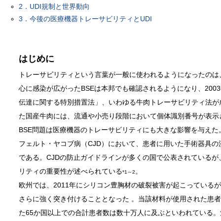
2．UDI規制と世界動向
3．今後の医療機器トレーサビリティとUDI
はじめに
トレーサビリティという言葉が一般に使われるようになったのは
心に感染が広がったBSEは本邦でも確認されるようになり、200
伝達に関する特別措置法」、いわゆる牛肉トレーサビリティ法が成
た国産牛肉には、流通や小売り段階において個体識別番号が表示
BSE問題は医療機器のトレーサビリティにも大きな影響を与えた
フェルト・ヤコブ病（CJD）において、患者に用いた手術器具
である。CJDの防止ガイドラインが多くの国で公表されている
リティの重要性が述べられている
。
*1～2
欧州では、2011年にシリコン豊胸材の破裂被害が起こっている
さらに強く突き付けることとなった 。当該材料が使用された患
た65か国以上での合計患者数は数十万人に及ぶといわれている