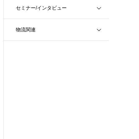
セミナー/インタビュー
３ＰＬ
情報システム
物流関連
ロジスティクス
生産管理
インタビュー
グローバル・ロジスティクス
経営戦略・経営管理
WSセミナー
物流コスト
マーケティング
物流システム
物流品質
物流人材
輸配送