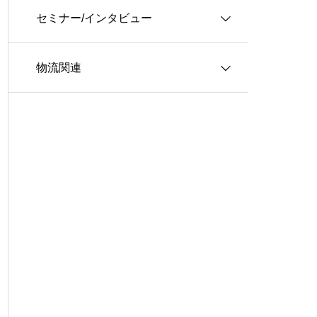
セミナー/インタビュー
３ＰＬ
情報システム
物流関連
ロジスティクス
生産管理
インタビュー
グローバル・ロジスティクス
経営戦略・経営管理
WSセミナー
物流コスト
マーケティング
物流システム
物流品質
物流人材
輸配送