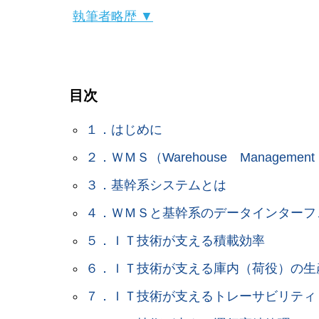
執筆者略歴 ▼
目次
１．はじめに
２．ＷＭＳ（Warehouse Managemen
３．基幹系システムとは
４．ＷＭＳと基幹系のデータインターフ
５．ＩＴ技術が支える積載効率
６．ＩＴ技術が支える庫内（荷役）の生
７．ＩＴ技術が支えるトレーサビリティ