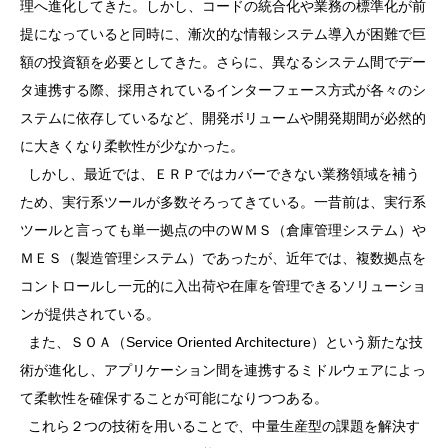
理へ進化してきた。しかし、コードの統合化や業務の標準化が前
提になっていると同時に、漸次的な情報システム導入が困難で巨
額の投資額を必要としてきた。さらに、異なるシステム間でデー
タ連携する際、採用されているインターフェース方式が各々のシ
ステムに依存しているなど、開発ボリュームや開発期間が必然的
に大きくなり柔軟性が少なかった。
しかし、最近では、ＥＲＰではカバーできない業務領域を補う
ため、実行系ツールが多数そろってきている。一昔前は、実行系
ツールと言っても単一拠点の中のＷＭＳ（倉庫管理システム）や
ＭＥＳ（製造管理システム）であったが、近年では、複数拠点を
コントロールし一元的に入出荷や在庫を管理できるソリューショ
ンが提供されている。
また、ＳＯＡ（Service Oriented Architecture）という新たな技
術が進化し、アプリケーション間を連携するミドルウェアによっ
て柔軟性を確保することが可能になりつつある。
これら２つの技術を用いることで、中量生産型の課題を解決す