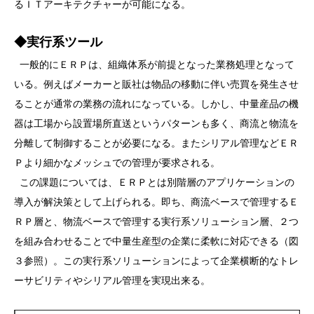
るＩＴアーキテクチャーが可能になる。
◆実行系ツール
一般的にＥＲＰは、組織体系が前提となった業務処理となって
いる。例えばメーカーと販社は物品の移動に伴い売買を発生させ
ることが通常の業務の流れになっている。しかし、中量産品の機
器は工場から設置場所直送というパターンも多く、商流と物流を
分離して制御することが必要になる。またシリアル管理などＥＲ
Ｐより細かなメッシュでの管理が要求される。
この課題については、ＥＲＰとは別階層のアプリケーションの
導入が解決策として上げられる。即ち、商流ベースで管理するＥ
ＲＰ層と、物流ベースで管理する実行系ソリューション層、２つ
を組み合わせることで中量生産型の企業に柔軟に対応できる（図
３参照）。この実行系ソリューションによって企業横断的なトレ
ーサビリティやシリアル管理を実現出来る。