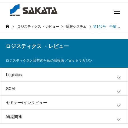
ロジスティクス ・レビュー
情報システム
第145号 中量産品業界向けのロジスティクスとＩＴアーキテクチャー(2008年4月8日発行)
ロジスティクス ・レビュー
ロジスティクスと経営のための情報源 ／Ｗｅｂマガジン
Logistics
SCM
グリーン・ロジスティクス
セミナー/インタビュー
３ＰＬ
情報システム
物流関連
ロジスティクス
生産管理
インタビュー