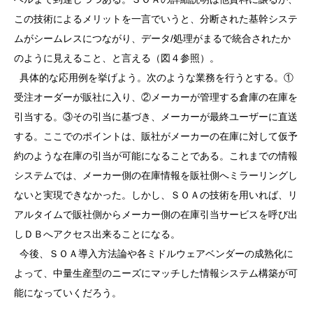
この技術によるメリットを一言でいうと、分断された基幹システ
ムがシームレスにつながり、データ/処理がまるで統合されたか
のように見えること、と言える（図４参照）。
具体的な応用例を挙げよう。次のような業務を行うとする。①
受注オーダーが販社に入り、②メーカーが管理する倉庫の在庫を
引当する。③その引当に基づき、メーカーが最終ユーザーに直送
する。ここでのポイントは、販社がメーカーの在庫に対して仮予
約のような在庫の引当が可能になることである。これまでの情報
システムでは、メーカー側の在庫情報を販社側へミラーリングし
ないと実現できなかった。しかし、ＳＯＡの技術を用いれば、リ
アルタイムで販社側からメーカー側の在庫引当サービスを呼び出
しＤＢへアクセス出来ることになる。
今後、ＳＯＡ導入方法論や各ミドルウェアベンダーの成熟化に
よって、中量生産型のニーズにマッチした情報システム構築が可
能になっていくだろう。