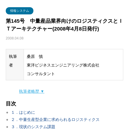
グローバル・ロジスティクス
経営戦略・経営管理
WSセミナー
物流コスト
情報システム
マーケティング
物流システム
第145号 中量産品業界向けのロジスティクスとＩ
Ｔアーキテクチャー(2008年4月8日発行)
物流品質
2008.04.08
物流人材
執筆
桑原 慎
輸配送
者
東洋ビジネスエンジニアリング株式会社
コンサルタント
執筆者略歴 ▼
目次
１．はじめに
２．中量生産型企業に求められるロジスティクス
３．現状のシステム課題