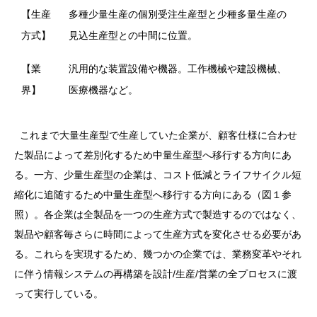
【生産
多種少量生産の個別受注生産型と少種多量生産の
方式】
見込生産型との中間に位置。
【業
汎用的な装置設備や機器。工作機械や建設機械、
界】
医療機器など。
これまで大量生産型で生産していた企業が、顧客仕様に合わせ
た製品によって差別化するため中量生産型へ移行する方向にあ
る。一方、少量生産型の企業は、コスト低減とライフサイクル短
縮化に追随するため中量生産型へ移行する方向にある（図１参
照）。各企業は全製品を一つの生産方式で製造するのではなく、
製品や顧客毎さらに時間によって生産方式を変化させる必要があ
る。これらを実現するため、幾つかの企業では、業務変革やそれ
に伴う情報システムの再構築を設計/生産/営業の全プロセスに渡
って実行している。