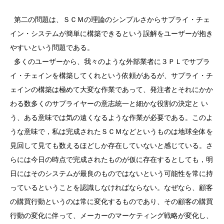
第二の問題は、ＳＣＭの理論のシンプルさからサプライ・チェ
イン・システムが簡単に構築できるという誤解をユーザーが抱き
やすいという問題である。
多くのユーザーから、我々のような外部業者に３ＰＬでサプラ
イ・チェインを構築してくれという依頼があるが、サプライ・チ
ェインの構築は極めて大変な作業であって、発注者とそれにかか
わる数多くのサプライヤーの意志統一と細かな役割の決定と い
う、ある意味では気の遠くなるような作業が必要である。このよ
うな意味で，私は完成されたＳＣＭなどというものは地球全体を
見回して見ても数えるほどしか存在していないと感じている。さ
らには今日の時点で完成されたものが仮に存在するとしても，明
日にはそのシステムが最良のものではないという可能性を常に持
っているということを認識しなければならない。なぜなら、顧客
の購買行動というのは常に変化するものであり、その顧客の購買
行動の変化に伴って、メーカーのマーケティング戦略が変化し、