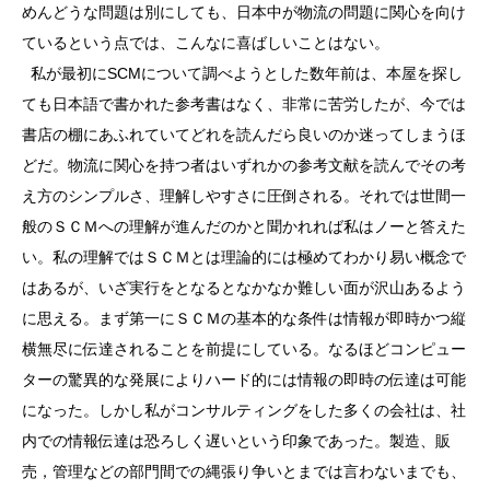
めんどうな問題は別にしても、日本中が物流の問題に関心を向け
ているという点では、こんなに喜ばしいことはない。
私が最初にSCMについて調べようとした数年前は、本屋を探し
ても日本語で書かれた参考書はなく、非常に苦労したが、今では
書店の棚にあふれていてどれを読んだら良いのか迷ってしまうほ
どだ。物流に関心を持つ者はいずれかの参考文献を読んでその考
え方のシンプルさ、理解しやすさに圧倒される。それでは世間一
般のＳＣＭへの理解が進んだのかと聞かれれば私はノーと答えた
い。私の理解ではＳＣＭとは理論的には極めてわかり易い概念で
はあるが、いざ実行をとなるとなかなか難しい面が沢山あるよう
に思える。まず第一にＳＣＭの基本的な条件は情報が即時かつ縦
横無尽に伝達されることを前提にしている。なるほどコンピュー
ターの驚異的な発展によりハード的には情報の即時の伝達は可能
になった。しかし私がコンサルティングをした多くの会社は、社
内での情報伝達は恐ろしく遅いという印象であった。製造、販
売，管理などの部門間での縄張り争いとまでは言わないまでも、