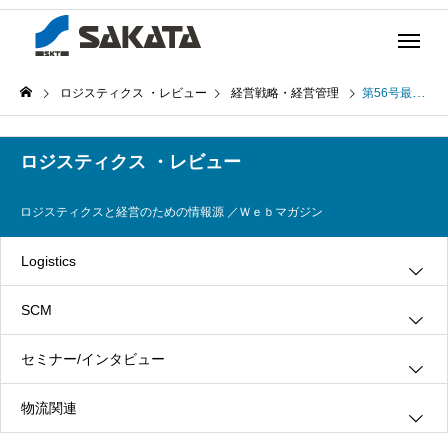
ロジスティクス ・レビュー
経営戦略・経営管理
第56号最近の物流動向を展望する(2004年5月27日発行)
ロジスティクス ・レビュー
ロジスティクスと経営のための情報源 ／Ｗｅｂマガジン
Logistics
SCM
グリーン・ロジスティクス
セミナー/インタビュー
３ＰＬ
情報システム
物流関連
ロジスティクス
生産管理
インタビュー