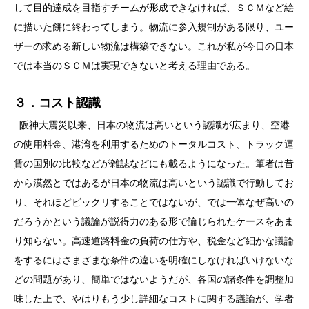
して目的達成を目指すチームが形成できなければ、ＳＣＭなど絵
に描いた餅に終わってしまう。物流に参入規制がある限り、ユー
ザーの求める新しい物流は構築できない。これが私が今日の日本
では本当のＳＣＭは実現できないと考える理由である。
３．コスト認識
阪神大震災以来、日本の物流は高いという認識が広まり、空港
の使用料金、港湾を利用するためのトータルコスト、トラック運
賃の国別の比較などが雑誌などにも載るようになった。筆者は昔
から漠然とではあるが日本の物流は高いという認識で行動してお
り、それほどビックリすることではないが、では一体なぜ高いの
だろうかという議論が説得力のある形で論じられたケースをあま
り知らない。高速道路料金の負荷の仕方や、税金など細かな議論
をするにはさまざまな条件の違いを明確にしなければいけないな
どの問題があり、簡単ではないようだが、各国の諸条件を調整加
味した上で、やはりもう少し詳細なコストに関する議論が、学者