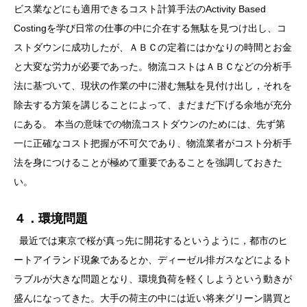
ビス業などにも適用できるコスト計算手法のActivity Based
Costingを学び日常の仕事の中に介在する無駄を見つけ出し、コ
ストダウンに成功したが、ＡＢＣの定着にはかなりの時間とお金
と大変な労力が必要であった。物流コストはＡＢＣなどの分析手
法に基づいて、現状の作業の中に潜む無駄を見付け出し，それを
除去する方策を講じることによって、まだまだ下げる余地が充分
にある。 本当の意味での物流コストダウンのためには、先ず第
一に正確なコスト把握が不可欠であり、物流業者がコスト分析手
法を身につけることが極めて重要であることを強調しておきた
い。
４．環境問題
最近では東京で桜が真っ先に開花するというように，都市のヒ
ートアイランド現象であるとか、ディーゼル排ガスなどによるト
ラブルが大きな問題となり、環境負荷を軽くしようという動きが
盛んになってきた。大手の荷主の中には近い将来グリーン購買と