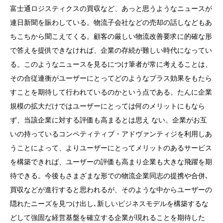
富士通ロジスティクスの買収など、あっと思うようなニュースが
連日新聞を賑わしている。物流子会社などの売却の話しなどもあ
ちこちから聞こえてくる。顧客の厳しい物流改善要求に的確な形
で答えを提供できなければ、企業の存続が難しい時代になってい
る。このようなニュースを見るにつけ筆者が常に考えることは、
その合従連衡がユーザーにとってどのようなプラス効果をもたら
すことを期待して行われているのかという点である。たんに企業
規模の拡大だけではユーザーにとっては何のメリットにもなら
ず、当該企業に対する評価も高まるとは思え ない。企業がお互
いの持っているコンペティティブ・アドヴァンティジを利用しあ
うことによって、よりユーザーにとってメリットのあるサービス
を構築できれば、ユーザーの評価も高まり企業も大きな飛躍を期
待できる。今後もさまざまな形での物流企業同志の提携や合併､
買収などが進行すると思われるが、そのような中からユーザーの
隠れたニーズを見つけ出し､新しいビジネスモデルを構築するな
どして強固な経営基盤を確立する企業が現れることを期待した