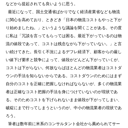
などから提起されても良いように思う。
最近になって、国土交通省ばかりでなく経済産業省なども物流
に関心を高めており、ときどき「日本の物流コストもやっと下が
り始めましたね。」というような議論を聞くことがある。その度
に私は「冗談を言ってもらっては困る。最近下がっているのは物
流の値段であって、コストは残念ながら下がっていない。」と言
い続けてきた。長引く不況によるデフレ経済下、顧客からの厳し
い値下げ要求と競争によって、値段がどんどん下がっていくが、
コストは下がらない。何故ならばほとんどの物流業者はコストダ
ウンの手法を知らないからである。コストダウンのためにはまず
自分のコストを正確に把握しなければならないが、多くの物流業
者は正確なコスト把握の手法を身につけていないのが現状であ
る。そのためコストを下げられないまま値段が下がってしまい、
破綻にまで行ってしまうというのが、中小の物流業者の現状であ
ろう。
筆者は数年前に米系のコンサルタント会社から薦められてサー