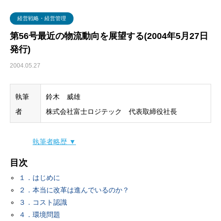
グローバル・ロジスティクス
経営戦略・経営管理
WSセミナー
物流コスト
経営戦略・経営管理
マーケティング
物流システム
第56号最近の物流動向を展望する(2004年5月27日
発行)
物流品質
2004.05.27
物流人材
執筆
鈴木 威雄
輸配送
者
株式会社富士ロジテック 代表取締役社長
執筆者略歴 ▼
目次
１．はじめに
２．本当に改革は進んでいるのか？
３．コスト認識
４．環境問題