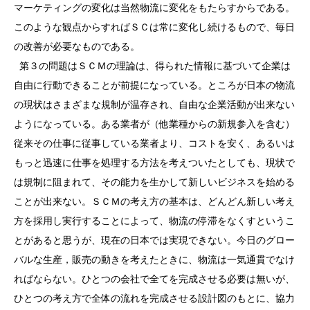
マーケティングの変化は当然物流に変化をもたらすからである。
このような観点からすればＳＣは常に変化し続けるもので、毎日
の改善が必要なものである。
第３の問題はＳＣＭの理論は、得られた情報に基づいて企業は
自由に行動できることが前提になっている。ところが日本の物流
の現状はさまざまな規制が温存され、自由な企業活動が出来ない
ようになっている。ある業者が（他業種からの新規参入を含む）
従来その仕事に従事している業者より、コストを安く、あるいは
もっと迅速に仕事を処理する方法を考えついたとしても、現状で
は規制に阻まれて、その能力を生かして新しいビジネスを始める
ことが出来ない。ＳＣＭの考え方の基本は、どんどん新しい考え
方を採用し実行することによって、物流の停滞をなくすというこ
とがあると思うが、現在の日本では実現できない。今日のグロー
バルな生産，販売の動きを考えたときに、物流は一気通貫でなけ
ればならない。ひとつの会社で全てを完成させる必要は無いが、
ひとつの考え方で全体の流れを完成させる設計図のもとに、協力