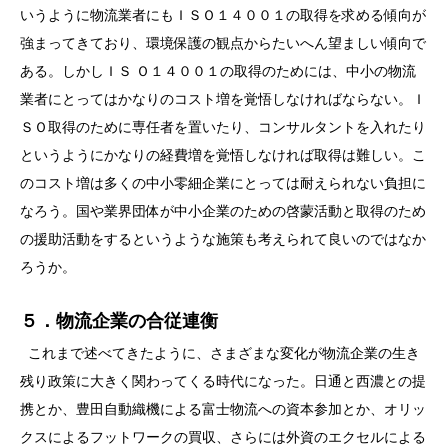
いうように物流業者にもＩＳＯ１４００１の取得を求める傾向が
強まってきており、環境保護の観点からたいへん望ましい傾向で
ある。しかしＩＳ Ｏ１４００１の取得のためには、中小の物流
業者にとってはかなりのコスト増を覚悟しなければならない。Ｉ
ＳＯ取得のために専任者を置いたり、コンサルタントを入れたり
というようにかなりの経費増を覚悟しなければ取得は難しい。こ
のコスト増は多くの中小零細企業にとっては耐えられない負担に
なろう。国や業界団体が中小企業のための啓蒙活動と取得のため
の援助活動をするというような施策も考えられて良いのではなか
ろうか。
５．物流企業の合従連衡
これまで述べてきたように、さまざまな変化が物流企業の生き
残り政策に大きく関わってくる時代になった。日通と西濃との提
携とか、豊田自動織機による富士物流への資本参加とか、オリッ
クスによるフットワークの買収、さらには外資のエクセルによる