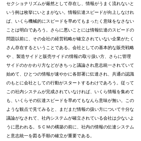
セクショナリズムが厳然として存在し、情報がうまく流れないと
いう例は枚挙にいとまがない。情報伝達スピードが向上しなけれ
ば、いくら機械的にスピードを早めてもまったく意味をなさない
ことは明白であろう。さらに悪いことには情報伝達のスピードの
問題以前に、その会社の経営戦略が確立されていない企業がたく
さん存在するということである。会社としての基本的な販売戦略
や 、製造サイドと販売サイドの情報の取り扱い方、さらに管理
サイドのかかわり方などがきちっと議論され意志統一されていて
始めて、ひとつの情報が速やかに各部署に伝達され、共通の認識
のもとに会社としての行動がスタートするわけであろう。従って
この社内システムが完成されていなければ、いくら情報を集めて
も、いくらその伝達スピードを早めてもなんら意味が無い。この
ような観点で見てみると、まだまだ情報の扱い方について十分な
議論がなされて、社内システムが確立されている会社は少ないよ
うに思われる。ＳＣＭの構築の前に、社内の情報の伝達システム
と意志統一を図る手順の確立が重要である。