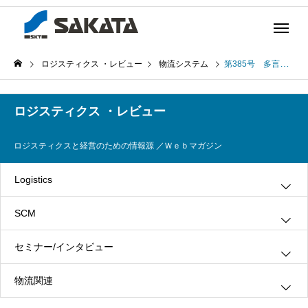
ロジスティクス ・レビュー
物流システム
第385号 多言語商品情報提供サービスの実運用開始（2018年4月12日発行）
ロジスティクス ・レビュー
ロジスティクスと経営のための情報源 ／Ｗｅｂマガジン
Logistics
SCM
グリーン・ロジスティクス
セミナー/インタビュー
３ＰＬ
情報システム
物流関連
ロジスティクス
生産管理
インタビュー