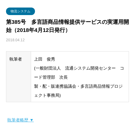
グローバル・ロジスティクス
経営戦略・経営管理
WSセミナー
物流コスト
物流システム
マーケティング
物流システム
第385号 多言語商品情報提供サービスの実運用開
始（2018年4月12日発行）
物流品質
2018.04.12
物流人材
執筆者
上田 俊秀
輸配送
(一般財団法人 流通システム開発センター コ
ード管理部 次長
製・配・販連携協議会・多言語商品情報プロジ
ェクト事務局)
執筆者略歴 ▼