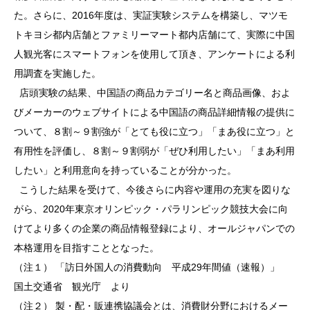
た。さらに、2016年度は、実証実験システムを構築し、マツモ
トキヨシ都内店舗とファミリーマート都内店舗にて、実際に中国
人観光客にスマートフォンを使用して頂き、アンケートによる利
用調査を実施した。
店頭実験の結果、中国語の商品カテゴリー名と商品画像、およ
びメーカーのウェブサイトによる中国語の商品詳細情報の提供に
ついて、８割～９割強が「とても役に立つ」「まあ役に立つ」と
有用性を評価し、８割～９割弱が「ぜひ利用したい」「まあ利用
したい」と利用意向を持っていることが分かった。
こうした結果を受けて、今後さらに内容や運用の充実を図りな
がら、2020年東京オリンピック・パラリンピック競技大会に向
けてより多くの企業の商品情報登録により、オールジャパンでの
本格運用を目指すこととなった。
（注１） 「訪日外国人の消費動向 平成29年間値（速報）」
国土交通省 観光庁 より
（注２） 製・配・販連携協議会とは、消費財分野におけるメー