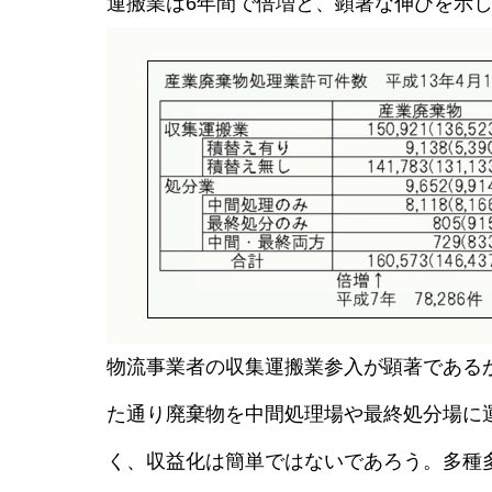
運搬業は6年間で倍増と、顕著な伸びを示
物流事業者の収集運搬業参入が顕著である
た通り廃棄物を中間処理場や最終処分場に
く、収益化は簡単ではないであろう。多種