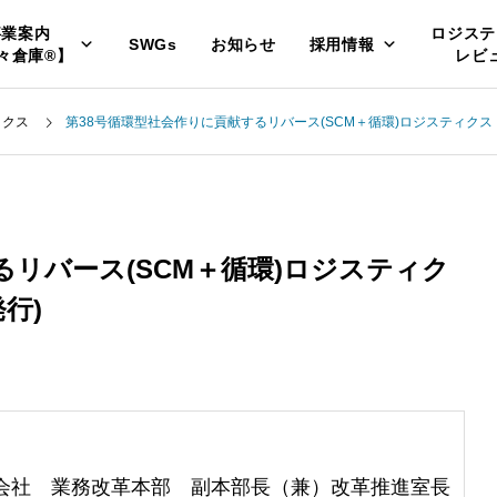
事業案内
ロジステ
SWGs
お知らせ
採用情報
々倉庫®】
レビ
ィクス
第38号循環型社会作りに貢献するリバース(SCM＋循環)ロジスティクス・シ
るリバース(SCM＋循環)ロジスティク
発行)
会社 業務改革本部 副本部長（兼）改革推進室長