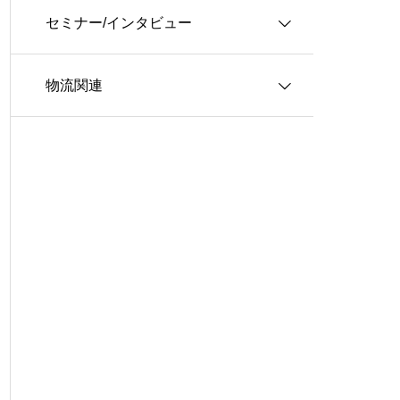
セミナー/インタビュー
３ＰＬ
情報システム
物流関連
ロジスティクス
生産管理
インタビュー
グローバル・ロジスティクス
経営戦略・経営管理
WSセミナー
物流コスト
マーケティング
物流システム
物流品質
物流人材
輸配送