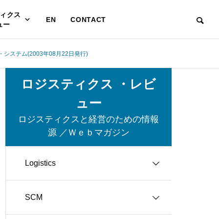
ィクス
EN
CONTACT
ュー
ステム(2003年08月22日発行)
ロジスティクス ・レビ
ュー
ロジスティクスと経営のための情報
源 ／Ｗｅｂマガジン
Logistics
SCM
グリーン・ロジスティクス