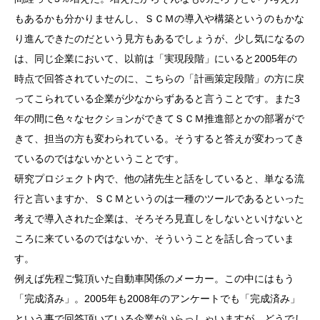
もあるかも分かりませんし、ＳＣＭの導入や構築というのもかな
り進んできたのだという見方もあるでしょうが、少し気になるの
は、同じ企業において、以前は「実現段階」にいると2005年の
時点で回答されていたのに、こちらの「計画策定段階」の方に戻
ってこられている企業が少なからずあると言うことです。また3
年の間に色々なセクションができてＳＣＭ推進部とかの部署がで
きて、担当の方も変わられている。そうすると答えが変わってき
ているのではないかということです。
研究プロジェクト内で、他の諸先生と話をしていると、単なる流
行と言いますか、ＳＣＭというのは一種のツールであるといった
考えで導入された企業は、そろそろ見直しをしないといけないと
ころに来ているのではないか、そういうことを話し合っていま
す。
例えば先程ご覧頂いた自動車関係のメーカー。この中にはもう
「完成済み」。2005年も2008年のアンケートでも「完成済み」
という事で回答頂いている企業がいらっしゃいますが、どうでし