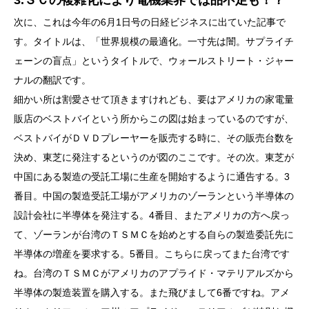
3.ＳＣの複雑化により電機業界では品不足も！？
次に、これは今年の6月1日号の日経ビジネスに出ていた記事で
す。タイトルは、「世界規模の最適化。一寸先は闇。サプライチ
ェーンの盲点」というタイトルで、ウォールストリート・ジャー
ナルの翻訳です。
細かい所は割愛させて頂きますけれども、要はアメリカの家電量
販店のベストバイという所からこの図は始まっているのですが、
ベストバイがＤＶＤプレーヤーを販売する時に、その販売台数を
決め、東芝に発注するというのが図のここです。その次。東芝が
中国にある製造の受託工場に生産を開始するように通告する。3
番目。中国の製造受託工場がアメリカのゾーランという半導体の
設計会社に半導体を発注する。4番目、またアメリカの方へ戻っ
て、ゾーランが台湾のＴＳＭＣを始めとする自らの製造委託先に
半導体の増産を要求する。5番目。こちらに戻ってまた台湾です
ね。台湾のＴＳＭＣがアメリカのアプライド・マテリアルズから
半導体の製造装置を購入する。また飛びまして6番ですね。アメ