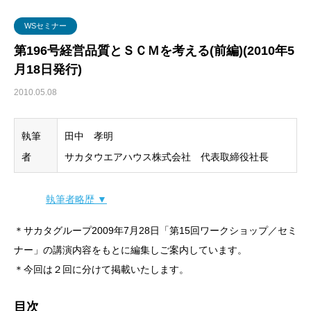
グローバル・ロジスティクス
経営戦略・経営管理
WSセミナー
物流コスト
WSセミナー
マーケティング
物流システム
第196号経営品質とＳＣＭを考える(前編)(2010年5
月18日発行)
物流品質
2010.05.08
物流人材
執筆
田中 孝明
輸配送
者
サカタウエアハウス株式会社 代表取締役社長
執筆者略歴 ▼
＊サカタグループ2009年7月28日「第15回ワークショップ／セミ
ナー」の講演内容をもとに編集しご案内しています。
＊今回は２回に分けて掲載いたします。
目次