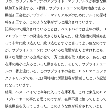
リカ、カリフォルニア州のアプライド・マテリアルズが特別な機
械加工を発注する。7番目。サプライチェーンの最終地点である
機械加工会社がアプライド・マテリアルズのためにアルミの原材
料を加工する。このような事がずっと紹介されています。
記事の中で紹介されていることは、ベストバイでは去年の秋、Ｄ
ＶＤプレーヤーの発注を大きく絞り込んだ。経済危機の関係もあ
って非常に絞り込んだ。絞り込むとすぐと言ってよい位なのです
が、サプライチェーンにはいろいろな段階がありますけれども、
様々な段階にいる企業が全て一斉に生産を取り止める、あるいは
在庫の縮小に入るといった動きをした。そして、サプライチェー
ンの一番上流にいる、このサプライヤの会社、Ｄ＆Ｈマニュファ
クチャリングでも、ほぼ同時期に所謂顧客が消滅したという記述
になっています。
結果、ベストバイでは今年に入って在庫不足、これは東芝のＤＶ
Ｄプレーヤーの事だと思うのですが、在庫不足に陥ってしまって
販売機会を失ってしまった。このような例が紹介されていまし