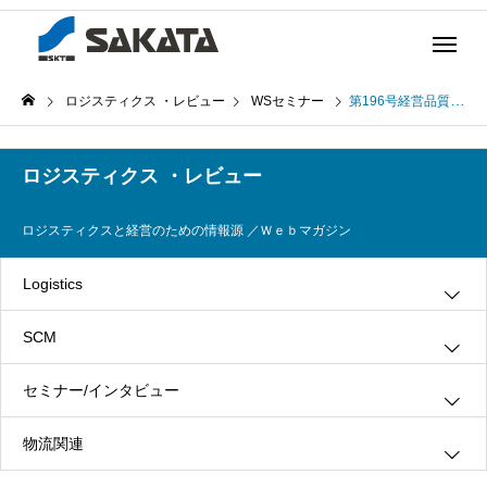
ロジスティクス ・レビュー
WSセミナー
第196号経営品質とＳＣＭを考える(前編)(2010年5月18日発行)
ロジスティクス ・レビュー
ロジスティクスと経営のための情報源 ／Ｗｅｂマガジン
Logistics
SCM
グリーン・ロジスティクス
セミナー/インタビュー
３ＰＬ
情報システム
物流関連
ロジスティクス
生産管理
インタビュー