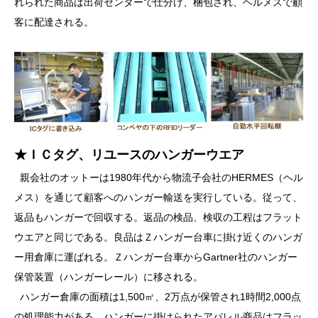
れられた商品は出荷センターで仕分け、梱包され、ヘルメスで顧
客に配達される。
★ＩＣタグ、リユースのハンガーウエア
親会社のオットーは1980年代から物流子会社のHERMES（ヘル
メス）を通じて顧客へのハンガー輸送を実行している。従って、
返品もハンガーで回収する。返品の検品、検収の工程はフラット
ウエアと同じである。良品はＺハンガー台車に掛け近くのハンガ
ー用倉庫に運ばれる。Ｚハンガー台車からGartner社のハンガー
保管装置（ハンガーレール）に移される。
ハンガー倉庫の面積は1,500㎡、2万点が保管され1時間2,000点
の処理能力がある。ハンガーに掛けられたアパレル商品はフラッ