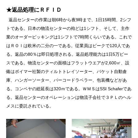
★返品処理にＲＦＩＤ
返品センターの作業は朝6時から夜9時まで、1日15時間、2シフ
トである。日本の物流センターの殆どは1シフト、そして、主作
業のオーダーピッキングは1シフトで7時間くらいである。これで
はＲＯＩは欧米の二分の一である。従業員はピークで120人であ
る。返品の80％は即日処理される。返品処理能力は1日5万ピー
スである。物流センターの面積はフラットウエアが2,600㎡、設
備はボイマー社製のティルトトレイソーター、バケット自動倉
庫、ハンガーソーター、バーコードラベラー、包装機などがあ
る。コンベヤの総延長は320ｍである。ＷＭＳはSSI Schaferであ
る。返品センターのオペレーションは物流子会社で３ＰＬのヘル
メスに委託されている。