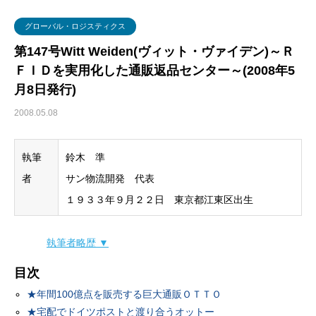
グローバル・ロジスティクス
経営戦略・経営管理
WSセミナー
物流コスト
グローバル・ロジスティクス
マーケティング
物流システム
第147号Witt Weiden(ヴィット・ヴァイデン)～Ｒ
ＦＩＤを実用化した通販返品センター～(2008年5
物流品質
月8日発行)
物流人材
2008.05.08
輸配送
執筆
鈴木 準
者
サン物流開発 代表
１９３３年９月２２日 東京都江東区出生
執筆者略歴 ▼
目次
★年間100億点を販売する巨大通販ＯＴＴＯ
★宅配でドイツポストと渡り合うオットー