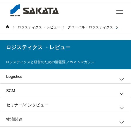
ロジスティクス ・レビュー
グローバル・ロジスティクス
第14
ロジスティクス ・レビュー
ロジスティクスと経営のための情報源 ／Ｗｅｂマガジン
Logistics
SCM
グリーン・ロジスティクス
セミナー/インタビュー
３ＰＬ
情報システム
物流関連
ロジスティクス
生産管理
インタビュー