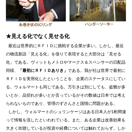
★見える化でなく見せる化
最近は世界的にＲＦＩＤに挑戦する企業が多い。しかし、最近
の物流新語「見える化」を借りて表現すると大部分は「見せる
化」である。ヴィットもメトロやマークス＆スペンサーの日配品
同様、
「最初にＲＦＩＤありき」
である。我が社は世界で最初に
ＲＦＩＤを実用化したということを、企業のステータスにしてい
る。ウォルマートも同じである。万引きは別にしても、盗難が多
いとか、品切れが多いとか言っているがその数値は日本では考え
られないものであり、管理のずさんさと国情に問題がある。
しかし、ウォルマートのシュリンケージはある日本人が1桁間違
って情報を流したといわれている。また、ある企業は改善効果を
大きく吹聴しているが投資や経費については触れておらず。しか