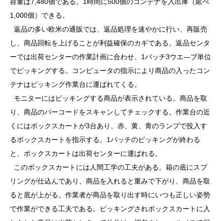
容量は7,480個である。1時間に500個のコンテナを入出庫（延べ
1,000個）できる。
返品の多い欧米の通販では、返品処理を速やかに行い、再販売
し、商品回転を上げることが利益確保のカギである。返品センタ
ーでは出荷センターの作業計画に合わせ、1バッチ3ウエ―ブ単位
でピッキングする。コンピュータの指示により商品の入ったコン
テナはピッキング作業台に運ばれてくる。
モニターにはピッキングする商品が表示されている。商品を取
り、商品のバーコードをスキャンしてチェックする。作業台の近
くにはボックスカートが3台あり、赤、黄、青のランプで投入す
るボックスカートを指示する。1バッチのピッキングが終わる
と、ボックスカートは出荷センターに運ばれる。
このボックスカートには人間工学の工夫がある。箱の底にスプ
リングが仕込んであり、商品を入れると重みで下がり、商品を取
ると底が上がる。作業者が商品を取り出す時にいつも正しい姿勢
で作業ができる工夫である。ピッキングされボックスカートに入