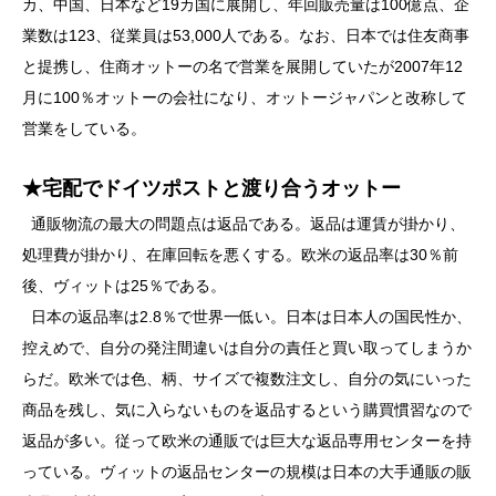
カ、中国、日本など19カ国に展開し、年回販売量は100億点、企
業数は123、従業員は53,000人である。なお、日本では住友商事
と提携し、住商オットーの名で営業を展開していたが2007年12
月に100％オットーの会社になり、オットージャパンと改称して
営業をしている。
★宅配でドイツポストと渡り合うオットー
通販物流の最大の問題点は返品である。返品は運賃が掛かり、
処理費が掛かり、在庫回転を悪くする。欧米の返品率は30％前
後、ヴィットは25％である。
日本の返品率は2.8％で世界一低い。日本は日本人の国民性か、
控えめで、自分の発注間違いは自分の責任と買い取ってしまうか
らだ。欧米では色、柄、サイズで複数注文し、自分の気にいった
商品を残し、気に入らないものを返品するという購買慣習なので
返品が多い。従って欧米の通販では巨大な返品専用センターを持
っている。ヴィットの返品センターの規模は日本の大手通販の販