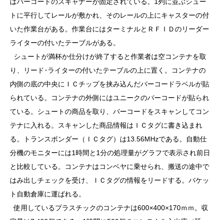
はバーコードのスキャナーが固定されている。1列に並ぶシュー
トに平行してレールが敷かれ、そのレールの上にキャスターの付
いた作業台がある。作業台にはターミナルとＲＦＩＤのリーダー
ライターの付いたテーブルがある。
シュートが満杯か仕分けが終了すると作業者は空コンテナを取
り、リード･ライターの付いたテーブルの上に置く。コンテナの
内側の底の中央にＩＣチップを挟み込んだバーコードラベルが貼
られている。コンテナの外側にはユニークのバーコードが貼られ
ている。シュートの商品を取り、バーコードをスキャンしてコン
テナに入れる。スキャンした商品情報はＩＣタグに書き込まれ
る。トランスポンダー（ＩＣタグ）は13.56MHzである。自動仕
分機のモニターには1時間と1分の処理量がグラフで表示され前日
と比較している。コンテナはコンベヤに乗せられ、搬送の途中で
はみ出しチェックを受け、ＩＣタグの情報をリードする。バケッ
ト自動倉庫に運ばれる。
使用しているプラスチックのコンテナは600×400×170ｍｍ。収