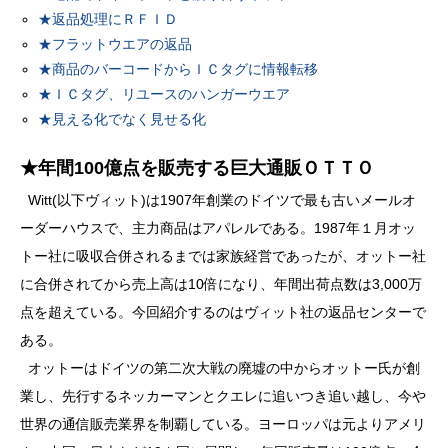
★返品処理にＲＦＩＤ
★フラットウエアの返品
★商品のバーコードからＩＣタグに情報転移
★ＩＣタグ、リユースのハンガーウエア
★見える化でなく見せる化
★年間100億点を販売する巨大通販ＯＴＴＯ
Witt(以下ヴィット)は1907年創業のドイツで最も古いメールオ
ーダーハウスで、主力商品はアパレルである。1987年１月オッ
トー社に吸収合併されるまでは家族経営であったが、オットー社
に合併されてから売上高は10倍になり、年間出荷点数は3,000万
点を超えている。今回紹介するのはヴィット社の返品センターで
ある。
オットーはドイツの第二次大戦の廃墟の中からオットー氏が創
業し、先行するネッカーマンとクエレに追いつき追い越し、今や
世界の通信販売業界を制覇している。ヨーロッパは元よりアメリ