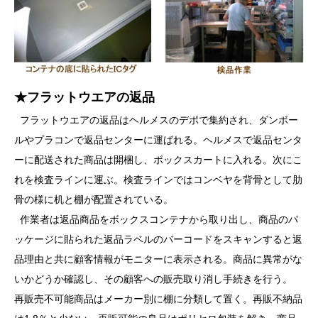
★フラットウエアの返品
フラットウエアの返品はヘルメスのデポで集約され、ダンボー
ルやプラコンで返品センターに運ばれる。ヘルメスで返品センタ
ーに配送された商品は開梱し、ボックスカートに入れる。次にこ
れを検査ラインに運ぶ。検査ラインではコンベヤを背骨として肋
骨の様に机と棚が配置されている。
作業者は返品商品をボックスコンテナから取り出し、商品のパ
ッケージに貼られた返品ラベルのバーコードをスキャンすると返
品理由と共に顧客情報がモニターに表示される。商品に異常がな
いかどうか確認し、その顧客への販売取り消し手続きを行う。
再販売不可能商品はメーカー別に棚に分類して置く。再販不納品