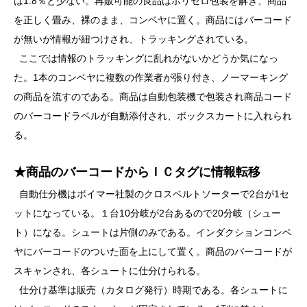
は1.8％と少ない。再販可能の良品はポリセロ包装を解き、商品
を正しく畳み、裸のまま、コンベヤに置く。商品にはバーコード
が無いが情報が紐つけされ、トラッキングされている。
ここでは情報のトラッキングに乱れがないかどうか気になっ
た。1本のコンベヤに複数の作業者が張り付き、ノーマーキング
の商品を流すのである。商品は自動包装機で包装され商品コード
のバーコードラベルが自動添付され、ボックスカートに入れられ
る。
★商品のバーコードからＩＣタグに情報転移
自動仕分機はボイマー社製のクロスベルトソーターで2台が1セ
ットになっている。１台10分岐が2台あるので20分岐（シュー
ト）になる。シュートは片側のみである。インダクションコンベ
ヤにバーコードのついた面を上にして置く。商品のバーコードが
スキャンされ、各シュートに仕分けられる。
仕分け基準は販売（カタログ発行）時期である。各シュートに