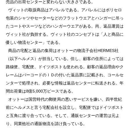
売品の出荷センターと変わらない大きさである。
ヴィットの取扱商品はアパレルである。アパレルにはポリセロ
包装のシャツやセーターなどのフラットウエアとハンガーに吊っ
たコートやスーツなどのハンガーウエアがある。尚、返品運賃は
ヴィット社が負担する。ヴィット社のコンセプトは「人と商品に
優しい物流センター」である。
商品の宅配と返品の集荷はオットーの物流子会社HERMES社
（以下ヘルメス）が担当している。但し、顧客の住所によっては
路線便、宅配便、ドイツポストも使われる。顧客の返品理由やク
レームはバーコードのＩＤの付いた返品票に記載され、コールセ
ンターで処理され、必要な情報は返品センターに転送される。年
間出荷量は8億5,000万ピースである。
オットーは国営時代の郵便局の悪いサービスを嫌い、四半世紀
前にヘルメスと言う宅配会社を設立し、宅配便ではドイツポスト
と互角に渡り合っている。そして、通販センターの運営は元よ
り、同業他社の通販物流を請け負っている。