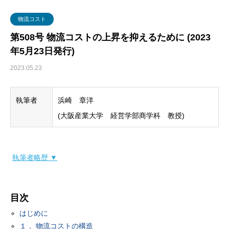
グローバル・ロジスティクス
経営戦略・経営管理
WSセミナー
物流コスト
物流コスト
マーケティング
物流システム
第508号 物流コストの上昇を抑えるために (2023
年5月23日発行)
物流品質
2023.05.23
物流人材
執筆者
浜崎 章洋
輸配送
(大阪産業大学 経営学部商学科 教授)
執筆者略歴 ▼
目次
はじめに
１． 物流コストの構造