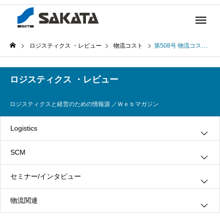
ロジスティクス ・レビュー
物流コスト
第508号 物流コストの上昇を抑えるために (2023年5月23日発行)
ロジスティクス ・レビュー
ロジスティクスと経営のための情報源 ／Ｗｅｂマガジン
Logistics
SCM
グリーン・ロジスティクス
セミナー/インタビュー
３ＰＬ
情報システム
物流関連
ロジスティクス
生産管理
インタビュー