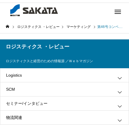
ロジスティクス ・レビュー
マーケティング
第46号コンペティター・インテリジェンス(Competitor Intelligence)の導入により「計画」の実効性を向上することについて(2003年12月24日発行)
ロジスティクス ・レビュー
ロジスティクスと経営のための情報源 ／Ｗｅｂマガジン
Logistics
SCM
グリーン・ロジスティクス
セミナー/インタビュー
３ＰＬ
情報システム
物流関連
ロジスティクス
生産管理
インタビュー