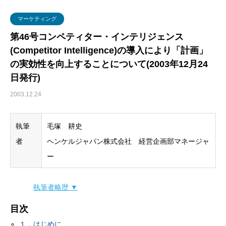
グローバル・ロジスティクス
経営戦略・経営管理
WSセミナー
物流コスト
マーケティング
マーケティング
物流システム
第46号コンペティター・インテリジェンス
(Competitor Intelligence)の導入により「計画」
物流品質
の実効性を向上することについて(2003年12月24
日発行)
物流人材
2003.12.24
輸配送
執筆
毛塚 耕史
者
ヘンケルジャパン株式会社 経営企画部マネージャ
ー
執筆者略歴 ▼
目次
１．はじめに