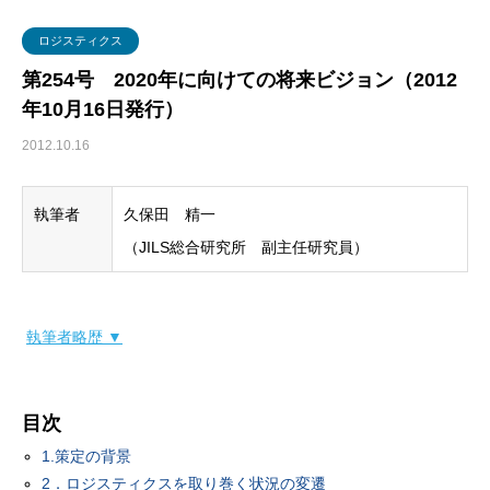
グローバル・ロジスティクス
経営戦略・経営管理
WSセミナー
物流コスト
ロジスティクス
マーケティング
物流システム
第254号 2020年に向けての将来ビジョン（2012
年10月16日発行）
物流品質
2012.10.16
物流人材
執筆者
久保田 精一
輸配送
（JILS総合研究所 副主任研究員）
執筆者略歴 ▼
目次
1.策定の背景
2．ロジスティクスを取り巻く状況の変遷