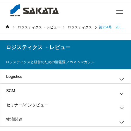
ロジスティクス ・レビュー
ロジスティクス
第254号 2020年に向けての将来ビジョン（2012年10月16日発行）
ロジスティクス ・レビュー
ロジスティクスと経営のための情報源 ／Ｗｅｂマガジン
Logistics
SCM
グリーン・ロジスティクス
セミナー/インタビュー
３ＰＬ
情報システム
物流関連
ロジスティクス
生産管理
インタビュー