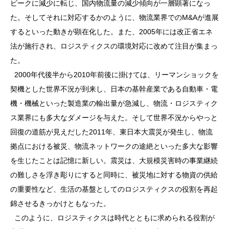
ピークに減少に転じ、国内物流量の減少傾向が一層顕著になっ
た。そしてそれに対応するかのように、物流業界でのM&Aが進展
するといった動きが顕在化した。また、2005年には改正省エネ
法が施行され、ロジスティクスの環境対応に改めて注目が集まっ
た。
2000年代後半から2010年前後に掛けては、リーマンショックを
契機とした世界不況が到来し、日本の基幹産業である自動車・電
機・機械といった製造業の輸出量が急減し、物流・ロジスティク
ス業界にも多大なダメージを与えた。そして世界不況からやっと
回復の道筋が見えだした2011年、東日本大震災が発生し、物流
拠点における被災、物流ネットワークの途絶といった多大な影響
を生じたことは記憶に新しい。震災は、大規模災害時の事業継続
の難しさを浮き彫りにすると同時に、被災地に対する物資の供給
の重要性など、生活の基盤としてのロジスティクスの役割を再起
錦させるきっかけともなった。
このように、ロジスティクスは時代とともに求められる役割が