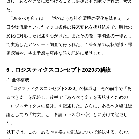
促し、あるべき姿に近づけることに多少とも貢献できれば、考え
た。
「あるべき姿」は、上述のような社会環境の変化を踏まえ、人
口や物流量といったマクロ条件の将来変化を折り込んで、時代の
変化に対応した記述を心がけた。またその際、本調査の一環とし
て実施したアンケート調査で得られた、回答企業の現状認識・課
題認識や、将来予想を可能な限り記述に反映した。
6．ロジスティクスコンセプト2020の解説
(1)全体構成
「ロジスティクスコンセプト2020」の構成は、その前半で「あ
るべき姿」を記述し、後半で「あるべき姿」を実現するための
「ロジスティクスの指針」を記述した。さらに、あるべき姿は総
論としての「前文」と、各論（下図①～⑤）とに分けて記述し
た。
以下では、この「あるべき姿」の記述について解説する。なお、