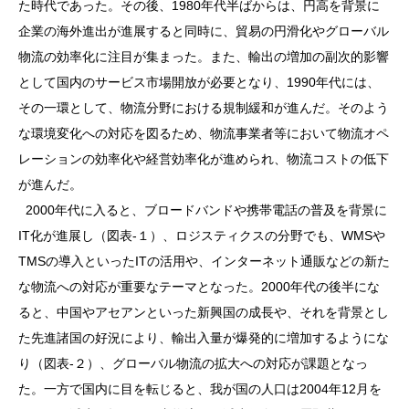
た時代であった。その後、1980年代半ばからは、円高を背景に
企業の海外進出が進展すると同時に、貿易の円滑化やグローバル
物流の効率化に注目が集まった。また、輸出の増加の副次的影響
として国内のサービス市場開放が必要となり、1990年代には、
その一環として、物流分野における規制緩和が進んだ。そのよう
な環境変化への対応を図るため、物流事業者等において物流オペ
レーションの効率化や経営効率化が進められ、物流コストの低下
が進んだ。
2000年代に入ると、ブロードバンドや携帯電話の普及を背景に
IT化が進展し（図表-１）、ロジスティクスの分野でも、WMSや
TMSの導入といったITの活用や、インターネット通販などの新た
な物流への対応が重要なテーマとなった。2000年代の後半にな
ると、中国やアセアンといった新興国の成長や、それを背景とし
た先進諸国の好況により、輸出入量が爆発的に増加するようにな
り（図表-２）、グローバル物流の拡大への対応が課題となっ
た。一方で国内に目を転じると、我が国の人口は2004年12月を