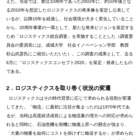
えた。当会では、創立10周年であった2002年に、約10年後とな
る2010年を想定したロジスティクスの将来像を策定し公表して
いるが、以降10年を経過し、社会環境が大きく変化していること
から、20周年事業の一環として、新たな将来ビジョンを策定する
ため「ロジスティクス総合調査」を実施することとした（調査委
員会の委員長には、成城大学 社会イノベーション学部 教授
杉山武彦氏にご就任いただいた）。この調査の成果として、去る
6月に「ロジスティクスコンセプト2020」を策定・発表したもの
である。
2．ロジスティクスを取り巻く状況の変遷
ロジスティクスはその時代背景に応じて求められる役割が変遷
してきた。「物流」に最初に注目が集まったのは1970年代であ
るが、当時は高度経済成長による物流量の増大への対応が求めら
れると同時に、石油危機を契機に物価上昇への懸念が強まり、
「大量の物量を如何にコストを掛けずに輸送するか」が求められ