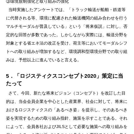
③環境規制強化と取り組みの強化
当時実施したアンケートでは、「トラック輸送が船舶・鉄道等
に代替される等、環境に配慮された輸送機関の組み合わせを行う
マルチモーダルが普及している」という「将来仮説」に対し、否
定的な回答が多数であった。しかしながら実際には、輸送分野を
対象とする省エネ法の改正を受け、荷主等においてモーダルシフ
トへの取り組みが増加するなど、環境調和型環境分野での取り組
みは、予想以上に進んでいると言える。
5．「ロジスティクスコンセプト2020」策定に当
たって
さて、今回、新たな将来ビジョン（コンセプト）を改訂した目
的は、当会会員企業を中心とした産業界、社会に対して、将来に
おけるロジスティクスの「あるべき姿」を提示し、そのあるべき
姿を実現するための取り組み指針、施策を示すことである。それ
によって、会員各社およびJILSとして必要な施策への取り組みを