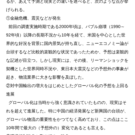
るが、あえて予測と現実との違いを述べると、次のような点が挙
げられる。
①金融危機、震災などが発生
前回の調査実施時期である2000年頃は、バブル崩壊（1990～
92年頃）以降の長期不況から10年を経て、米国を中心とした世
界的な好況を背景に国内景気が持ち直し、ニューエコノミー論が
台頭するなど比較的楽観的な状況であったためか、予想は楽観的
な記述が目立つ。しかし現実には、その後、リーマンショックを
契機とした世界同時不況や、東日本大震災などの予想外の事象が
起き、物流業界に大きな影響を及ぼした。
②対中国輸出の増大をはじめとしたグローバル化の予想を上回る
進展
グローバル化は当時から強く意識されていたものの、現実はそ
れを超えて進展した。特に中国の経済発展など新興国の台頭が、
グローバル物流の重要性をかつてなく高めており、この点はここ
10年間で最大の（予想外の）変化であるとも言える。