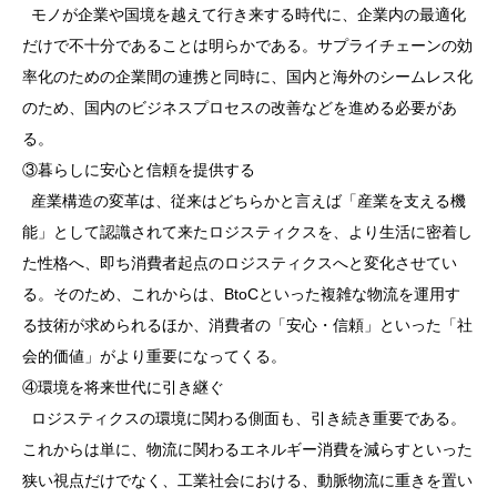
モノが企業や国境を越えて行き来する時代に、企業内の最適化
だけで不十分であることは明らかである。サプライチェーンの効
率化のための企業間の連携と同時に、国内と海外のシームレス化
のため、国内のビジネスプロセスの改善などを進める必要があ
る。
③暮らしに安心と信頼を提供する
産業構造の変革は、従来はどちらかと言えば「産業を支える機
能」として認識されて来たロジスティクスを、より生活に密着し
た性格へ、即ち消費者起点のロジスティクスへと変化させてい
る。そのため、これからは、BtoCといった複雑な物流を運用す
る技術が求められるほか、消費者の「安心・信頼」といった「社
会的価値」がより重要になってくる。
④環境を将来世代に引き継ぐ
ロジスティクスの環境に関わる側面も、引き続き重要である。
これからは単に、物流に関わるエネルギー消費を減らすといった
狭い視点だけでなく、工業社会における、動脈物流に重きを置い