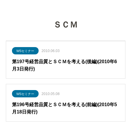
グローバル・ロジスティクス
経営戦略・経営管理
WSセミナー
物流コスト
マーケティング
物流システム
ＳＣＭ
物流品質
物流人材
2010.06.03
WSセミナー
輸配送
第197号経営品質とＳＣＭを考える(後編)(2010年6
月3日発行)
2010.05.08
WSセミナー
第196号経営品質とＳＣＭを考える(前編)(2010年5
月18日発行)