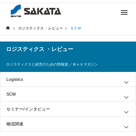
ロジスティクス ・レビュー
ＳＣＭ
ロジスティクス ・レビュー
ロジスティクスと経営のための情報源 ／Ｗｅｂマガジン
Logistics
SCM
グリーン・ロジスティクス
セミナー/インタビュー
３ＰＬ
情報システム
物流関連
ロジスティクス
生産管理
インタビュー