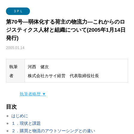
グローバル・ロジスティクス
経営戦略・経営管理
WSセミナー
物流コスト
３ＰＬ
マーケティング
物流システム
第70号―弱体化する荷主の物流力―これからのロ
ジスティクス人材と組織について(2005年1月14日
物流品質
発行)
物流人材
2005.01.14
輸配送
執筆
河西 健次
者
株式会社カサイ経営 代表取締役社長
執筆者略歴 ▼
目次
はじめに
１．現状と課題
２．購買と物流のアウトソーシングとの違い