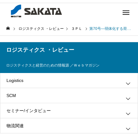
ロジスティクス ・レビュー
３ＰＬ
第70号―弱体化する荷主の物流力―これからのロジスティクス人材と組織について(2005年1月14日発行)
ロジスティクス ・レビュー
ロジスティクスと経営のための情報源 ／Ｗｅｂマガジン
Logistics
SCM
グリーン・ロジスティクス
セミナー/インタビュー
３ＰＬ
情報システム
物流関連
ロジスティクス
生産管理
インタビュー