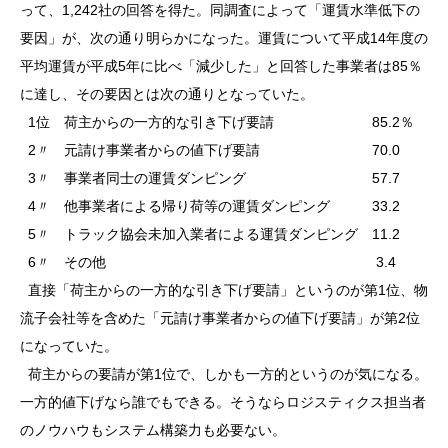
って、1,242社の回答を得た。同調査によって「運賃水準低下の
要因」が、次の通り明らかになった。運賃について平成14年度の
平均運賃が平成5年に比べ「減少した」と回答した事業者は85％
に達し、その要因とは次の通りとなっていた。
1位 荷主からの一方的な引き下げ要請 85.2％
2〃 元請け事業者からの値下げ要請 70.0
3〃 事業者同士の運賃ダンピング 57.7
4〃 他事業者による帰り荷等の運賃ダンピング 33.2
5〃 トラック協会未加入業者による運賃ダンピング 11.2
6〃 その他 3.4
直接「荷主からの一方的な引き下げ要請」というのが第1位、物
流子会社等を含めた「元請け事業者からの値下げ要請」が第2位
になっていた。
荷主からの要請が第1位で、しかも一方的というのが気になる。
一方的値下げなら誰でもできる。そうならロジスティクス担当者
のノウハウもシステム構築力も必要ない。