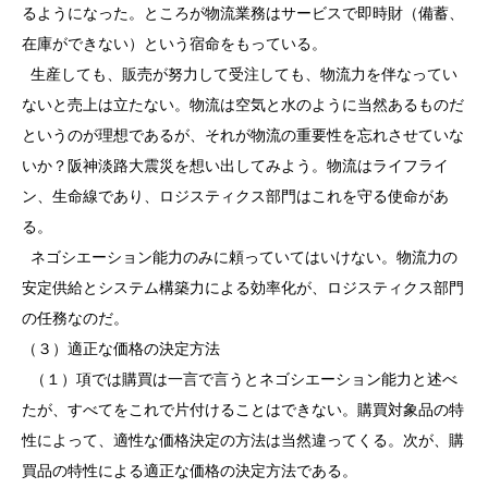
るようになった。ところが物流業務はサービスで即時財（備蓄、
在庫ができない）という宿命をもっている。
生産しても、販売が努力して受注しても、物流力を伴なってい
ないと売上は立たない。物流は空気と水のように当然あるものだ
というのが理想であるが、それが物流の重要性を忘れさせていな
いか？阪神淡路大震災を想い出してみよう。物流はライフライ
ン、生命線であり、ロジスティクス部門はこれを守る使命があ
る。
ネゴシエーション能力のみに頼っていてはいけない。物流力の
安定供給とシステム構築力による効率化が、ロジスティクス部門
の任務なのだ。
（３）適正な価格の決定方法
（１）項では購買は一言で言うとネゴシエーション能力と述べ
たが、すべてをこれで片付けることはできない。購買対象品の特
性によって、適性な価格決定の方法は当然違ってくる。次が、購
買品の特性による適正な価格の決定方法である。