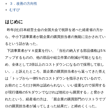
３．改善の方向性
むすび
はじめに
昨年(社)日本経営士会の全国大会で祝辞を述べた経産省の方か
ら、中小下請事業者が親企業の購買担当者の無能に泣かされてい
るという話があった。
下請事業者がＶＡ提案を行い、「当社の納入する部品価格は5％
アップするものの、他の部品や組立作業の削減が可能となるた
め、全体として2倍以上のコストダウンになるので採用して欲し
い。」と訴えたところ、親企業の購買担当者から返ってきた答え
は「トップから一律5％のコストダウンを指示されているので、
お前のところだけ例外は認められない。いい提案なので採用する
が現行価格の5％ダウンでなければ他社から購買する」と脅かさ
れたという。経産省の方は、「親企業の購買部門のリストラでプ
ロの購買担当者が減ってしまった結果だ」と締めくくった。