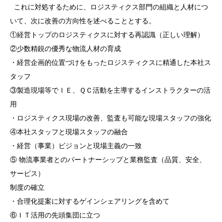
これに対処するために、ロジスティクス部門の組織と人材につ
いて、次に改善の方向性を述べることとする。
①経営トップのロジスティクスに対する再認識（正しい理解）
②少数精鋭の優秀な物流人材の育成
・経営企画的位置づけをもったロジスティクスに精通した本社ス
タッフ
③製造現場等でＩＥ、ＱＣ活動を主導するインストラクターの活
用
・ロジスティクス現場の改善、監査も可能な現場スタッフの強化
④本社スタッフと現場スタッフの融合
・経営（事業）ビジョンと現場主義の一致
⑤ 物流事業者とのパートナーシップと業務監査（品質、安全、
サービス）
制度の確立
・合理化提案に対するゲインシェアリングを含めて
⑥ＩＴ活用の先頭集団に立つ