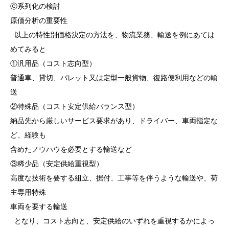
ⓒ系列化の検討
原価分析の重要性
以上の特性別価格決定の方法を、物流業務、輸送を例にあては
めてみると
①汎用品（コスト志向型）
普通車、貸切、パレット又は定型一般貨物、復路便利用などの輸
送
②特殊品（コスト安定供給バランス型）
納品先から厳しいサービス要求があり、ドライバー、車両指定な
ど、経験も
含めたノウハウを必要とする輸送など
③稀少品（安定供給重視型）
高度な技術を要する組立、据付、工事等を伴うような輸送や、荷
主専用特殊
車両を要する輸送
となり、コスト志向と、安定供給のいずれを重視するかによっ