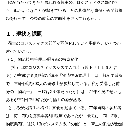
陽が当たってきたと言われる荷主の、ロジスティクス部門で
も、似たようなことが起きている。その具体的な事例から問題提
起を行って、今後の改善の方向性を述べて行きたい。
１．現状と課題
荷主のロジスティクス部門が弱体化している事例を、いくつか
述べていこう。
（１）物流技術管理士受講者の構成変化
（社）日本ロジスティクスシステム協会（以下ＪＩＬＳとす
る）が主催する資格認定講座「物流技術管理士」は、極めて盛況
で、年5回延約500人の研修生が参加している。私が受講した前
身の「物流士」（当時は2団体だったが）は、77年不況のせいも
あるが年1回で20名だから隔世の感がある。
ところが受講生の構成に変化が起きている。77年当時の参加者
は、荷主7割物流事業者3割程度であったが、最近は、荷主2割、
物流業7割（残り1例がシステム系その他）と、荷主の割合が激減