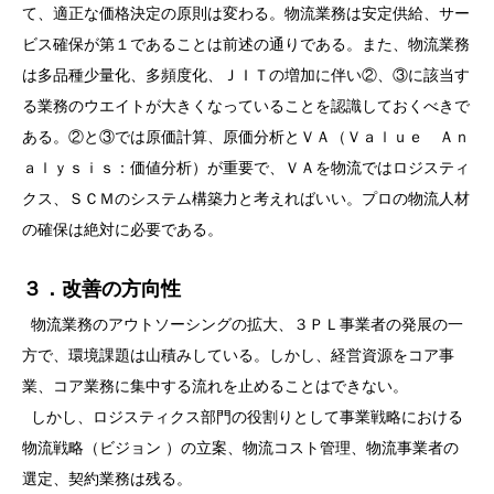
て、適正な価格決定の原則は変わる。物流業務は安定供給、サー
ビス確保が第１であることは前述の通りである。また、物流業務
は多品種少量化、多頻度化、ＪＩＴの増加に伴い②、③に該当す
る業務のウエイトが大きくなっていることを認識しておくべきで
ある。②と③では原価計算、原価分析とＶＡ（Ｖａｌｕｅ Ａｎ
ａｌｙｓｉｓ：価値分析）が重要で、ＶＡを物流ではロジスティ
クス、ＳＣＭのシステム構築力と考えればいい。プロの物流人材
の確保は絶対に必要である。
３．改善の方向性
物流業務のアウトソーシングの拡大、３ＰＬ事業者の発展の一
方で、環境課題は山積みしている。しかし、経営資源をコア事
業、コア業務に集中する流れを止めることはできない。
しかし、ロジスティクス部門の役割りとして事業戦略における
物流戦略（ビジョン ）の立案、物流コスト管理、物流事業者の
選定、契約業務は残る。