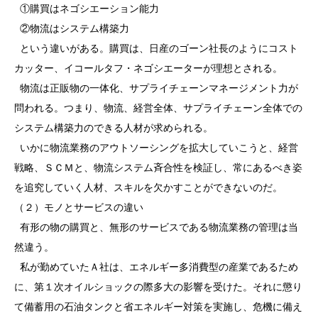
①購買はネゴシエーション能力
②物流はシステム構築力
という違いがある。購買は、日産のゴーン社長のようにコスト
カッター、イコールタフ・ネゴシエーターが理想とされる。
物流は正販物の一体化、サプライチェーンマネージメント力が
問われる。つまり、物流、経営全体、サプライチェーン全体での
システム構築力のできる人材が求められる。
いかに物流業務のアウトソーシングを拡大していこうと、経営
戦略、ＳＣＭと、物流システム斉合性を検証し、常にあるべき姿
を追究していく人材、スキルを欠かすことができないのだ。
（２）モノとサービスの違い
有形の物の購買と、無形のサービスである物流業務の管理は当
然違う。
私が勤めていたＡ社は、エネルギー多消費型の産業であるため
に、第１次オイルショックの際多大の影響を受けた。それに懲り
て備蓄用の石油タンクと省エネルギー対策を実施し、危機に備え