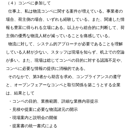
（４）コンペに参加して
仕事上、私は物流コンペに関する案件が増えている。事業者の
場合、荷主側の場合、いずれも経験している。また、関連した情
報も豊富に得られる立場にある。以上から総合的に判断して、荷
主側の優秀な物流人材が減っていることを痛感している。
物流に対して、システム的アプローチが必要であることを理解
している人材が少ない。スタッフは現場を知らず、机上での空論
が多い。また、現場は総じてコンペの目的に対する認識不足や、
コンペに必要な情報の提供に消極的である。
そのなかで、第3者から助言を求め、コンプライアンスの遵守
と、オープンフェアーなコンペと取引関係を築こうとする企業
は、結果として
・コンペの目的、業務範囲、詳細な業務内容提示
・見積や提案に必要な物流諸元の開示
・現場案内と説明会の開催
・提案書の統一書式による