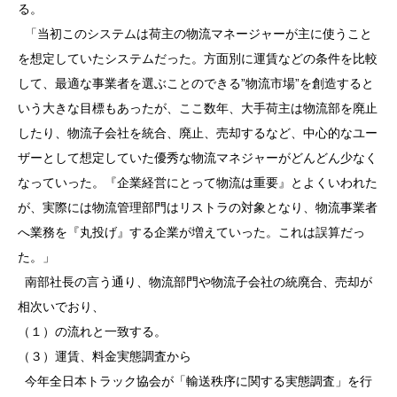
る。
「当初このシステムは荷主の物流マネージャーが主に使うこと
を想定していたシステムだった。方面別に運賃などの条件を比較
して、最適な事業者を選ぶことのできる”物流市場”を創造すると
いう大きな目標もあったが、ここ数年、大手荷主は物流部を廃止
したり、物流子会社を統合、廃止、売却するなど、中心的なユー
ザーとして想定していた優秀な物流マネジャーがどんどん少なく
なっていった。『企業経営にとって物流は重要』とよくいわれた
が、実際には物流管理部門はリストラの対象となり、物流事業者
へ業務を『丸投げ』する企業が増えていった。これは誤算だっ
た。」
南部社長の言う通り、物流部門や物流子会社の統廃合、売却が
相次いでおり、
（１）の流れと一致する。
（３）運賃、料金実態調査から
今年全日本トラック協会が「輸送秩序に関する実態調査」を行