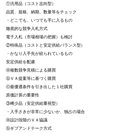
①汎用品（コスト志向型）
品質、規格、納期、数量等をチェック
・どこでも、いつでも手に入るもの
徹底的な競争入札方式
電子入札（市場相場の把握）も検討
②特殊品（コストと安定供給バランス型）
・かなり入手先が絞られているもの
安定供給を配慮
ⓐ複数競争見積による購買
ⓑＶＡ提案等に基づく購買
ⓒ最優遇条件を引き出した１社購買
原価計算の重要性
③稀少品（安定供給重視型）
・入手さきが非常に少ないか、独占の場合
ⓐ設計段階のＶＡ協議
ⓑギブアンドテーク方式