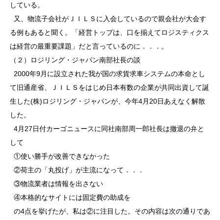
している。
又、物流子会社がＪＩＬＳに入会しているので親会社が大会す
る例もあると聞く。「経営トップは、口を揃えてロジスティクス
は経営の最重要課題」だと言っているのに．．．。
（２）ロジリング・ジャパン南部社長の談
2000年9月に設立された我が国の求貨求車システムの本命とし
て旧通産省、ＪＩＬＳをはじめ日本有数の企業が共同出資して誕
生した(株)ロジリング・ジャパンが、今年4月20日あえなく解散
した。
4月27日付カーゴニュースに同社南部周一郎社長は撤退の弁と
して
①使い勝手が改善できなかった
②荷主の「丸投げ」が主流になって．．．
③物流業者は情報を出さない
④本格的なサイトには固定費の助成を
の4点を挙げたが、私は②に注目した。その内容は次の通りであ