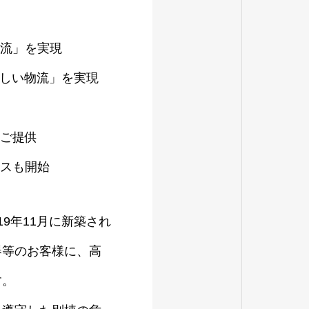
物流」を実現
優しい物流」を実現
をご提供
ビスも開始
19年11月に新築され
器等のお客様に、高
す。