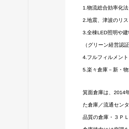
1.物流総合効率化
2.地震、津波のリ
3.全棟LED照明
（グリーン経営認
4.フルフィルメン
5.楽々倉庫－新・
箕面倉庫は、2014
た倉庫／流通セン
品質の倉庫・３Ｐ