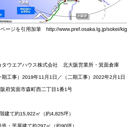
加筆 http://www.pref.osaka.lg.jp/sokei/kigyo
タウエアハウス株式会社 北大阪営業所・箕面倉庫
期工事）2019年11月1日／（二期工事）2022年2月1日
府箕面市森町西二丁目1番1号
建て約15,922㎡（約4,825坪）
造・平屋建て約297㎡（約90坪）