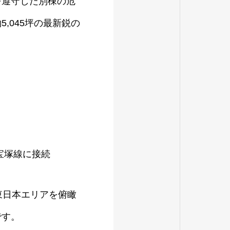
を遵守した別棟の危
,045坪の最新鋭の
。
宝塚線に接続
東日本エリアを俯瞰
です。