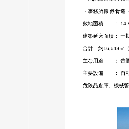
・事務所棟 鉄骨造・
敷地面積 ： 14,81
建築延床面積： 一期工
合計 約16,648㎡（
主な用途 ： 普
主要設備 ： 自動
危険品倉庫、機械