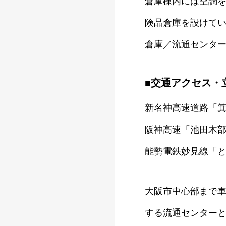
倉庫棟内には空調
険品倉庫を設けてい
倉庫／流通センタ
■交通アクセス・
新名神高速道路「箕面
阪神高速「池田木部I
能勢電鉄妙見線「と
大阪市中心部まで車
する流通センター