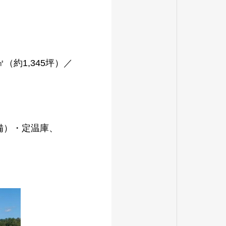
㎡（約1,345坪）／
備）・定温庫、