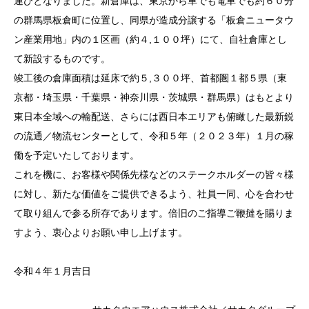
運びとなりました。新倉庫は、東京から車でも電車でも約６０分
の群馬県板倉町に位置し、同県が造成分譲する「板倉ニュータウ
ン産業用地」内の１区画（約４,１００坪）にて、自社倉庫とし
て新設するものです。
竣工後の倉庫面積は延床で約５,３００坪、首都圏１都５県（東
京都・埼玉県・千葉県・神奈川県・茨城県・群馬県）はもとより
東日本全域への輸配送、さらには西日本エリアも俯瞰した最新鋭
の流通／物流センターとして、令和５年（２０２３年）１月の稼
働を予定いたしております。
これを機に、お客様や関係先様などのステークホルダーの皆々様
に対し、新たな価値をご提供できるよう、社員一同、心を合わせ
て取り組んで参る所存であります。倍旧のご指導ご鞭撻を賜りま
すよう、衷心よりお願い申し上げます。
令和４年１月吉日