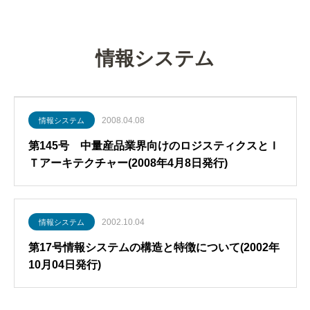
グローバル・ロジスティクス
経営戦略・経営管理
WSセミナー
物流コスト
マーケティング
物流システム
情報システム
物流品質
物流人材
2008.04.08
情報システム
輸配送
第145号 中量産品業界向けのロジスティクスとＩ
Ｔアーキテクチャー(2008年4月8日発行)
2002.10.04
情報システム
第17号情報システムの構造と特徴について(2002年
10月04日発行)