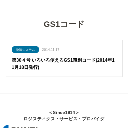
グローバル・ロジスティクス
経営戦略・経営管理
WSセミナー
物流コスト
マーケティング
物流システム
GS1コード
物流品質
物流人材
2014.11.17
物流システム
輸配送
第30４号 いろいろ使えるGS1識別コード(2014年1
1月18日発行)
＜Since1914＞
ロジスティクス・サービス・プロバイダ